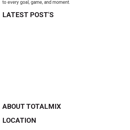
to every goal, game, and moment.
LATEST POST'S
52 ans du Baltimore SC : une célébration marquée par
l’inquiétude et les interrogations
FIFA sous pression : l’UEFA et la Concacaf dénoncent un
manque de transparence
Jean-Ricner Bellegarde contraint à l’arrêt après une blessure
musculaire
Championnat U20 de la Concacaf : Haïti s’incline lourdement
face aux États-Unis pour son entrée en lice
ABOUT TOTALMIX
LOCATION