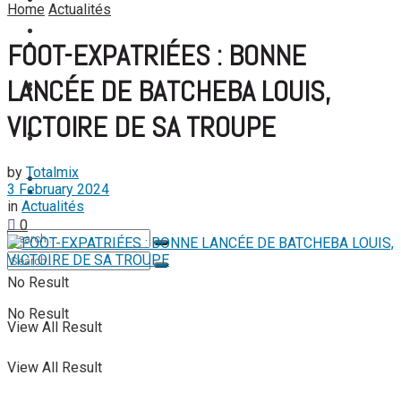
FOOTBALL FÉMININ
Home
Actualités
View All Result
FOOT EXPATRIÉS
FOOT-EXPATRIÉES : BONNE
FOOT EXPATRIÉS
LANCÉE DE BATCHEBA LOUIS,
BASKETBALL
BASKETBALL
VICTOIRE DE SA TROUPE
TENNIS
TENNIS
by
Totalmix
TENNIS DE TABLE
3 February 2024
TENNIS DE TABLE
in
Actualités
0
No Result
No Result
View All Result
View All Result