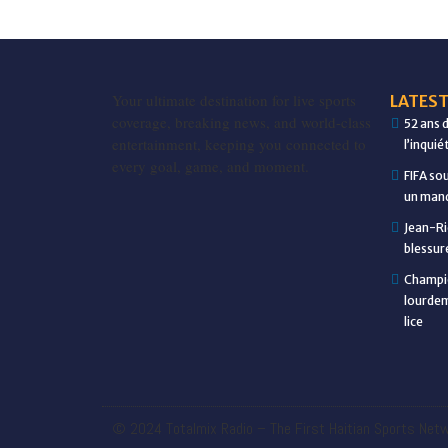
Your ultimate destination for live sports
LATEST
coverage, breaking news, and world-class
52 ans 
entertainment, keeping you connected to
l’inqui
every goal, game, and moment.
FIFA so
un manq
Jean-Ri
blessur
Champio
lourdem
lice
© 2024 Totalmix Radio – The First Haitian Sports Netw