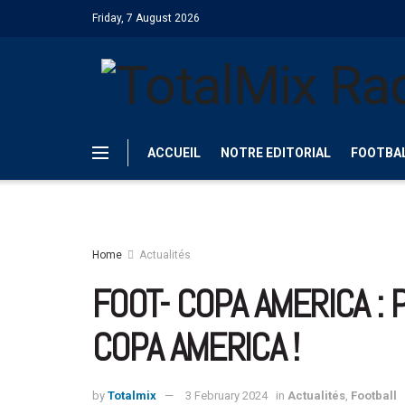
Friday, 7 August 2026
ACCUEIL
NOTRE EDITORIAL
FOOTBA
Home
Actualités
FOOT- COPA AMERICA : 
COPA AMERICA !
by
Totalmix
3 February 2024
in
Actualités
,
Football