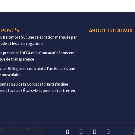
 POST'S
ABOUT TOTALMIX
du Baltimore SC : une célébration marquée par
étude et les interrogations
us pression : l’UEFA et la Concacaf dénoncent
ue de transparence
cner Bellegarde contraint à l’arrêt après une
e musculaire
nnat U20 de la Concacaf : Haïti s’incline
ent face aux États-Unis pour son entrée en
ork by Haiti Web Design.