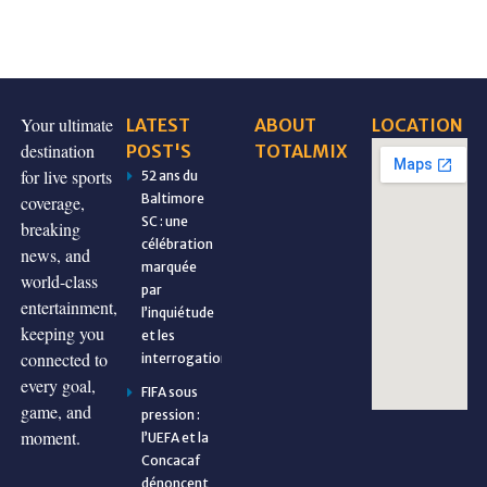
Your ultimate
LATEST
ABOUT
LOCATION
destination
POST'S
TOTALMIX
for live sports
52 ans du
Baltimore
coverage,
SC : une
breaking
célébration
news, and
marquée
world-class
par
entertainment,
l’inquiétude
keeping you
et les
connected to
interrogations
every goal,
FIFA sous
game, and
pression :
moment.
l’UEFA et la
Concacaf
dénoncent