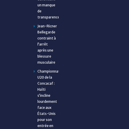
un manque
de
transparence
Jean-Ricner
Bellegarde
contraint à
l’arrêt
après une
blessure
musculaire
Championnat
U20 de la
Concacaf :
Haïti
s’incline
lourdement
face aux
États-Unis
pour son
entrée en