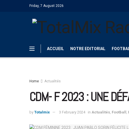
Friday, 7 August 2026
ACCUEIL
NOTRE EDITORIAL
FOOTBA
Home
Actualités
CDM- F 2023 : UNE DÉF
by
Totalmix
3 February 2024
in
Actualités
,
Football
,