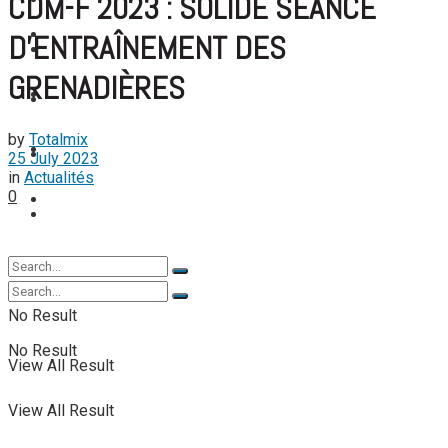
CDM-F 2023 : SOLIDE SÉANCE
FOOTBALL FÉMININ
View All Result
FOOT EXPATRIÉS
D’ENTRAÎNEMENT DES
FOOT EXPATRIÉS
GRENADIÈRES
BASKETBALL
BASKETBALL
by
Totalmix
TENNIS
TENNIS
25 July 2023
in
Actualités
0
TENNIS DE TABLE
TENNIS DE TABLE
No Result
No Result
View All Result
View All Result