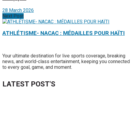
28 March 2026
Next Post
ATHLÉTISME- NACAC : MÉDAILLES POUR HAÏTI
Your ultimate destination for live sports coverage, breaking
news, and world-class entertainment, keeping you connected
to every goal, game, and moment.
LATEST POST'S
52 ans du Baltimore SC : une célébration marquée par
l’inquiétude et les interrogations
FIFA sous pression : l’UEFA et la Concacaf dénoncent un
manque de transparence