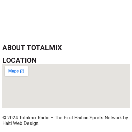
Jean-Ricner Bellegarde contraint à l’arrêt après une blessure
musculaire
Championnat U20 de la Concacaf : Haïti s’incline lourdement
face aux États-Unis pour son entrée en lice
ABOUT TOTALMIX
LOCATION
© 2024 Totalmix Radio – The First Haitian Sports Network by
Haiti Web Design.