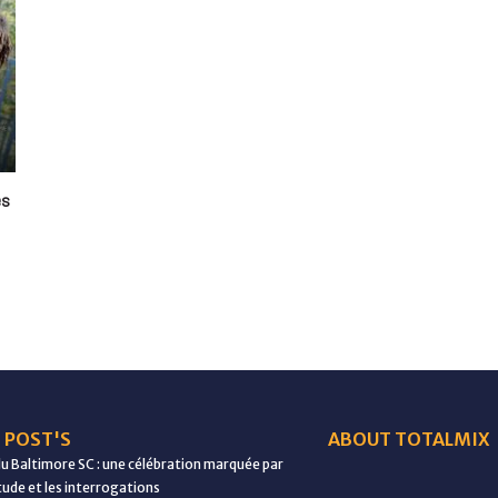
es
 POST'S
ABOUT TOTALMIX
du Baltimore SC : une célébration marquée par
étude et les interrogations