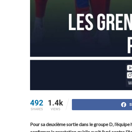
492
1.4k
S
SHARES
VIEWS
Pour sa deuxième sortie dans le groupe D, l’équipe h
confirmer la prestation qu’elle avait livré contre l