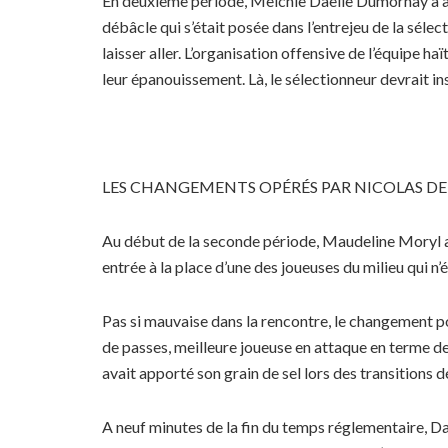
En deuxième période, Melchie Daëlle Dumornay a appo
débâcle qui s’était posée dans l’entrejeu de la sélec
laisser aller. L’organisation offensive de l’équipe ha
leur épanouissement. Là, le sélectionneur devrait ins
LES CHANGEMENTS OPÉRÉS PAR NICOLAS DE
Au début de la seconde période, Maudeline Moryl a
entrée à la place d’une des joueuses du milieu qui n
Pas si mauvaise dans la rencontre, le changement po
de passes, meilleure joueuse en attaque en terme de
avait apporté son grain de sel lors des transitions d
A neuf minutes de la fin du temps réglementaire, Da