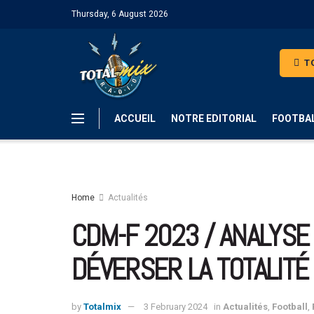
Thursday, 6 August 2026
TO
ACCUEIL
NOTRE EDITORIAL
FOOTBA
Home
Actualités
CDM-F 2023 / ANALYSE 
DÉVERSER LA TOTALITÉ
by
Totalmix
3 February 2024
in
Actualités
,
Football
,