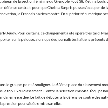
 entraîneur de la section féminine du Grenoble Foot 38. Kethna Louis
en défense centrale pour que Chelsea Surpris puisse s’occuper de l’a
 innovation, le Francais n’a rien montré. En supériorité numérique p
ly Jeudy. Pour certains, ce changement a été opéré très tard. Mai
orter sur la pelouse, alors que des journalistes haïtiens présents du
dans le groupe, point à souligner. La 53ème place du classement mon
 le top 15 du classement. Contre la sélection chinoise, l’équipe ha
uand même gardée. Le fait de débuter à la défensive contre des nat
a pression pourrait être mise sur elles.