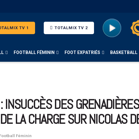
TALMIX TV 1
TOTALMIX TV 2
LL
FOOTBALL FÉMININ
FOOT EXPATRIÉS
BASKETBALL
: INSUCCÈS DES GRENADIÈRES,
 DE LA CHARGE SUR NICOLAS D
Football Féminin