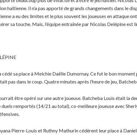
rté beaucoup plus de vivacité et a étiré le jeu haïtien. Nicolas D
tion haïtienne. Il n’a pas apporté de grands changements dans le dispo
ïtienne a eu des limites et le plus souvent les joueuses en attaque ont
érer sa touche. Mais, l’équipe entraînée par Nicolas Delépine est lim
LÉPINE
 cédé sa place à Melchie Daëlle Dumornay. Ce fut le bon moment po
’était pas dans le coup. Quatre minutes après l’heure de jeu, Batche
urrait être opéré sur une autre joueuse. Batcheba Louis était la deu
 duels remportés (14/21 au total), co-meilleure joueuse avec Sherly
éfensives.
yana Pierre-Louis et Ruthny Mathurin cédèrent leur place à Danielle