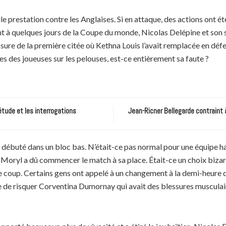
lle prestation contre les Anglaises. Si en attaque, des actions ont ét
ant à quelques jours de la Coupe du monde, Nicolas Delépine et son s
re de la première citée où Kethna Louis l’avait remplacée en défense
es des joueuses sur les pelouses, est-ce entièrement sa faute ?
étude et les interrogations
Jean-Ricner Bellegarde contraint 
 débuté dans un bloc bas. N’était-ce pas normal pour une équipe haï
yl a dû commencer le match à sa place. Était-ce un choix bizarre 
e coup. Certains gens ont appelé à un changement à la demi-heure de
re de risquer Corventina Dumornay qui avait des blessures musculai