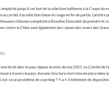
 empêché jusqu’ici un but de la sélection haïtienne à la Coupe du mo
é accordés à la sélection bleue et rouge en fin de partie. L’arbitre
défenseure chinoise a empêché à Roseline Eloissaint de prendre le con
moyen contre la Chine sont également des causes des revers des Gren
ÏTI
eprend droit dans le pays depuis le mois de mai 2021. Le Comité de
al à travers le pays. Aucune structure n’est mise en place dans le f
 est-ce un problème de coaching ? Y-a-t-il tellement de disposition