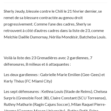
Sherly Jeudy, blessée contre le Chili le 21 février dernier, se
remet de sa blessure contractée au genou droit
progressivement. Comme l’une des cadres, Sherly se
retrouvent à côté d’autres cadres dans la liste de 23, comme
Melchie Daëlle Dumornay, Nérilia Mondésir, Batcheba Louis.
Voilà la liste des 23 Grenadières avec 2 gardiennes, 7
défenseures, 8 milieux et 6 attaquantes :
Les deux gardiennes : Gabrielle Marie Emilien (Gee-Gees) et
Kerly Théus (FC Miami City)
Les sept défenseures : Kethna Louis (Stade de Reims), Chelsea
Surpris (Grenoble Foot 38), Claire Constant (SCU Torreense),
Ruthny Mathurin (Ragin Cajuns Soccer), Milan Raquel Pierre-
Jérome (Georges Mason University) , Betina Petit-Frère