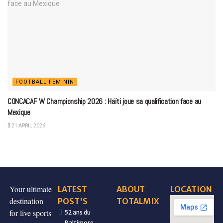
FOOTBALL FÉMININ
CONCACAF W Championship 2026 : Haïti joue sa qualification face au
Mexique
21 APRIL 2026
Your ultimate
LATEST
ABOUT
LOCATION
destination
POST'S
TOTALMIX
for live sports
52 ans du
Baltimore