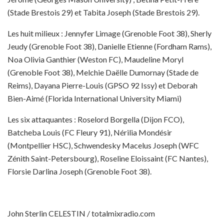
(Stade Brestois 29) et Tabita Joseph (Stade Brestois 29).
Les huit milieux : Jennyfer Limage (Grenoble Foot 38), Sherly
Jeudy (Grenoble Foot 38), Danielle Etienne (Fordham Rams),
Noa Olivia Ganthier (Weston FC), Maudeline Moryl
(Grenoble Foot 38), Melchie Daëlle Dumornay (Stade de
Reims), Dayana Pierre-Louis (GPSO 92 Issy) et Deborah
Bien-Aimé (Florida International University Miami)
Les six attaquantes : Roselord Borgella (Dijon FCO),
Batcheba Louis (FC Fleury 91), Nérilia Mondésir
(Montpellier HSC), Schwendesky Macelus Joseph (WFC
Zénith Saint-Petersbourg), Roseline Eloissaint (FC Nantes),
Florsie Darlina Joseph (Grenoble Foot 38).
John Sterlin CELESTIN / totalmixradio.com