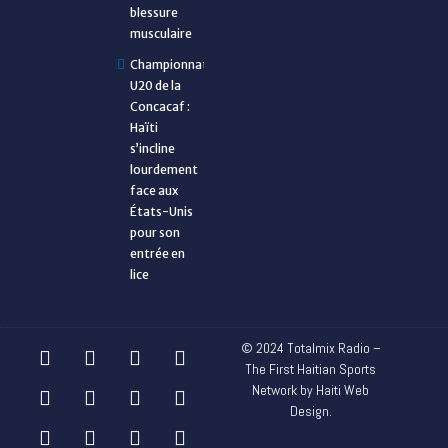
blessure
musculaire
Championnat
U20 de la
Concacaf :
Haïti
s’incline
lourdement
face aux
États-Unis
pour son
entrée en
lice
© 2024 Totalmix Radio –
The First Haitian Sports
Network by Haiti Web
Design.