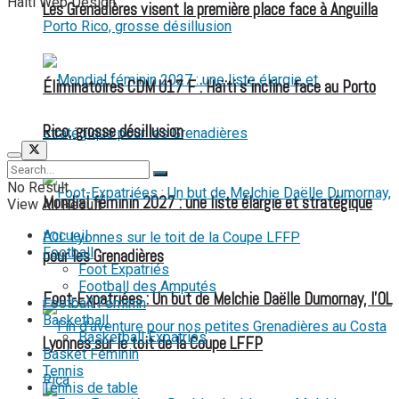
Haiti Web Design.
Les Grenadières visent la première place face à Anguilla
Éliminatoires CDM U17 F : Haïti s’incline face au Porto
Rico, grosse désillusion
No Result
Mondial féminin 2027 : une liste élargie et stratégique
View All Result
Accueil
Football
pour les Grenadières
Foot Expatriés
Football des Amputés
Foot-Expatriées : Un but de Melchie Daëlle Dumornay, l’OL
Football Féminin
Basketball
Basketball Expatriés
Lyonnes sur le toit de la Coupe LFFP
Basket Féminin
Tennis
Tennis de table