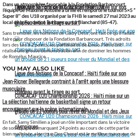
Dans un atmosphère favorable à la Fondation Barbancourt,
rapproche le Ferencváros du troisième tour
Ligue des Nations de la Concacaf : Haïti fixée sur son
l’équipe de Maxime Antoine a brillé et remporté le tournoi 5×5 ”
Super 8″ des U18 organisé par la FHB le samedi 27 mai 2023 au
local de la Fondation Barbancourt à Blanchard (85-47).
chapeau avant le tirage au sort
Sans trembler, les hommes de Gaby Désir, ont fait ce qu’il fallait
faire pour disposer de la Fondation Barbancourt.
Très adroits
lors des tirs à 2 points, les partenaires de Ernso Pierre ont
réalisé une grosse démonstration afin de dominer les hommes
de Romélus Maurice.
YOU MAY ALSO LIKE
Ligue des Nations de la Concacaf : Haïti fixée sur son
Jean-Ricner Bellegarde contraint à l’arrêt après une blessure
musculaire
chapeau avant le tirage au sort
CONCACAF U20 Championship 2026 : Haïti mise sur un
La sélection haïtienne de basketball signe un retour
encourageant sur la scène internationale
groupe de 21 joueurs pour rêver du Mondial et des Jeux
En fait, Samy Similien a joué un rôle important dans la victoire
olympiques
de son équipe en marquant 24 points au cours de cette partie
bien maîtrisée, alors que Dor Chenel est le meilleur marqueur de