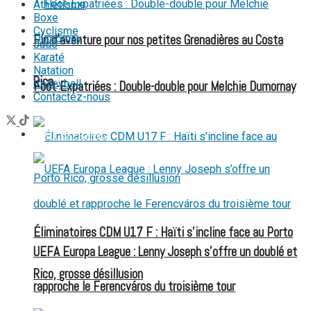
Athlétisme
Boxe
Cyclisme
Fin d’aventure pour nos petites Grenadières au Costa
Judo
Karaté
Natation
Rica
Volleyball
Foot-Expatriées : Double-double pour Melchie Dumornay
Contactez-nous
FOOT EXPATRIÉS
Éliminatoires CDM U17 F : Haïti s’incline face au Porto
UEFA Europa League : Lenny Joseph s’offre un doublé et
Rico, grosse désillusion
rapproche le Ferencváros du troisième tour