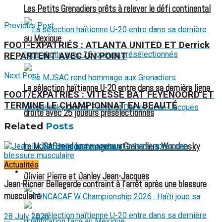
Les Petits Grenadiers prêts à relever le défi continental
Previous Post
au Mexique
FOOT-EXPATRIÉS : ATLANTA UNITED ET Derrick
REPARTENT AVEC UN POINT
Next Post
La sélection haïtienne U-20 entre dans sa dernière ligne
FOOT/EXPATRIÉS : VITESSE BAT FEYENOORD ET
TERMINE LE CHAMPIONNAT EN BEAUTÉ
droite avec 25 joueurs présélectionnés
Related
Posts
Le MJSAC rend hommage aux Grenadiers Woodensky
Football des Amputés
Actualités
FOOTBALL FÉMININ
Olivier Pierre et Danley Jean-Jacques
Jean-Ricner Bellegarde contraint à l’arrêt après une blessure
musculaire
28 July 2026