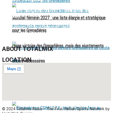
Jean-Ricner Bellegarde contraint à l’arrêt après une blessure
musculaire
Mondial féminin 2027 : une liste élargie et stratégique
Championnat U20 de la Concacaf : Haïti s’incline lourdement
pour les Grenadières
face aux États-Unis pour son entrée en lice
Large victoire des Grenadières, mais des ajustements
ABOUT TOTALMIX
LOCATION
encore nécessaires
Fin d’aventure pour nos petites Grenadières au Costa
Rica
© 2024 Totalmix Radio – The First Haitian Sports Network by