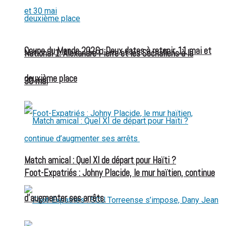
Coupe du Monde 2026 : Deux dates à retenir, 11 mai et
National 1: Alexandre Pierre et les Sochaliens à la
deuxième place
30 mai
Match amical : Quel XI de départ pour Haïti ?
Foot-Expatriés : Johny Placide, le mur haïtien, continue
d’augmenter ses arrêts