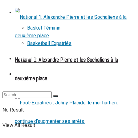
BASKETBALL
Basket Féminin
Basketball Expatriés
National 1: Alexandre Pierre et les Sochaliens à la
TENNIS
TENNIS DE TABLE
deuxième place
No Result
View All Result