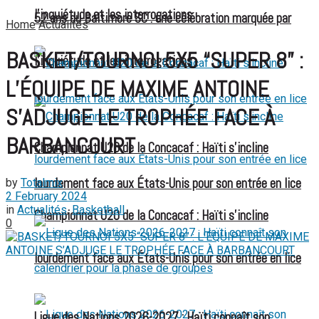
l’inquiétude et les interrogations
52 ans du Baltimore SC : une célébration marquée par
Home
Actualités
BASKET/TOURNOI 5X5 “SUPER 8” :
l’inquiétude et les interrogations
L’ÉQUIPE DE MAXIME ANTOINE
S’ADJUGE LE TROPHÉE FACE À
BARBANCOURT
Championnat U20 de la Concacaf : Haïti s’incline
lourdement face aux États-Unis pour son entrée en lice
by
Totalmix
2 February 2024
in
Actualités
,
Basketball
Championnat U20 de la Concacaf : Haïti s’incline
0
lourdement face aux États-Unis pour son entrée en lice
Ligue des Nations 2026-2027 : Haïti connaît son