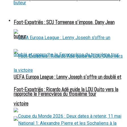
FOOT EXPATRIÉS
Foot-Expatriés : SCU Torreense s’impose, Dany Jean
buteur
UEFA Europa League : Lenny Joseph s’offre un doublé et
Foot-Expatriés : Ricardo Adé guide la LDU Quito vers la
rapproche le Ferencváros du troisième tour
victoire