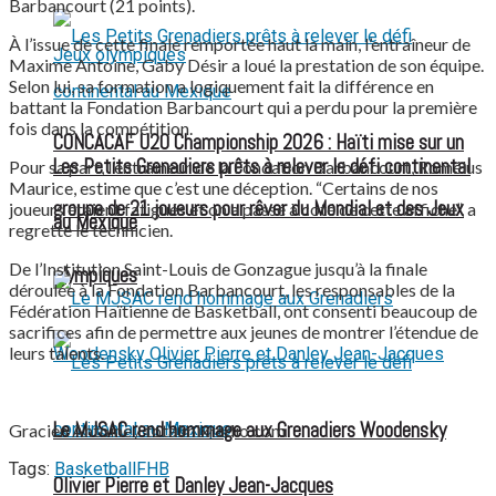
Barbancourt (21 points).
À l’issue de cette finale remportée haut la main, l’entraîneur de
Maxime Antoine, Gaby Désir a loué la prestation de son équipe.
Selon lui, sa formation a logiquement fait la différence en
battant la Fondation Barbancourt qui a perdu pour la première
fois dans la compétition.
CONCACAF U20 Championship 2026 : Haïti mise sur un
Les Petits Grenadiers prêts à relever le défi continental
Pour sa part, l’entraîneur de la Fondation Barbancourt, Romélus
Maurice, estime que c’est une déception.
“Certains de nos
groupe de 21 joueurs pour rêver du Mondial et des Jeux
joueurs étaient fatigués et on a passé à coté de cette affiche”, a
au Mexique
regretté le technicien.
De l’Institution Saint-Louis de Gonzague jusqu’à la finale
olympiques
déroulée à la Fondation Barbancourt, les responsables de la
Fédération Haïtienne de Basketball, ont consenti beaucoup de
sacrifices afin de permettre aux jeunes de montrer l’étendue de
leurs talents.
Le MJSAC rend hommage aux Grenadiers Woodensky
Gracien Antoine / totalmixradio.com
Tags:
Basketball
FHB
Olivier Pierre et Danley Jean-Jacques