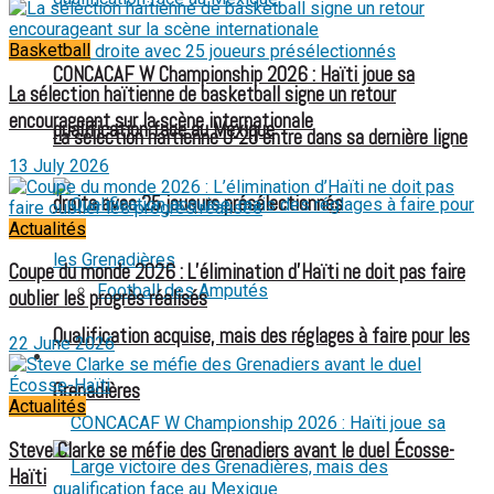
Basketball
CONCACAF W Championship 2026 : Haïti joue sa
La sélection haïtienne de basketball signe un retour
encourageant sur la scène internationale
qualification face au Mexique
La sélection haïtienne U-20 entre dans sa dernière ligne
13 July 2026
droite avec 25 joueurs présélectionnés
Actualités
Coupe du monde 2026 : L’élimination d’Haïti ne doit pas faire
Football des Amputés
oublier les progrès réalisés
Qualification acquise, mais des réglages à faire pour les
22 June 2026
FOOTBALL FÉMININ
Grenadières
Actualités
Steve Clarke se méfie des Grenadiers avant le duel Écosse-
Haïti