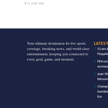
13 JUNE 2026
Your ultimate destination for live sports
LATEST
coverage, breaking news, and world-class
52 ans 
entertainment, keeping you connected to
l’inqui
every goal, game, and moment.
FIFA so
un manq
Jean-Ri
blessur
Champio
lourdem
lice