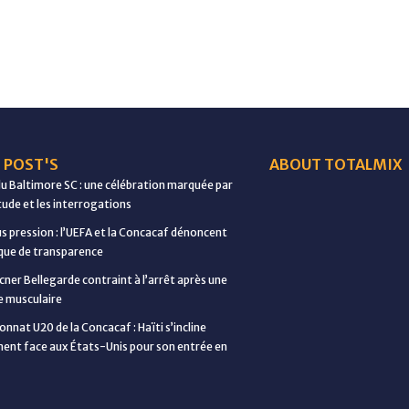
 POST'S
ABOUT TOTALMIX
du Baltimore SC : une célébration marquée par
étude et les interrogations
us pression : l’UEFA et la Concacaf dénoncent
ue de transparence
cner Bellegarde contraint à l’arrêt après une
e musculaire
nnat U20 de la Concacaf : Haïti s’incline
ent face aux États-Unis pour son entrée en