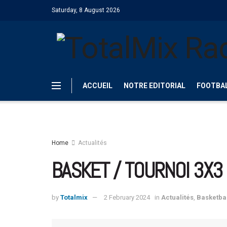
Saturday, 8 August 2026
ACCUEIL
NOTRE EDITORIAL
FOOTBA
Home
Actualités
BASKET / TOURNOI 3X3 
by
Totalmix
2 February 2024
in
Actualités
,
Basketba