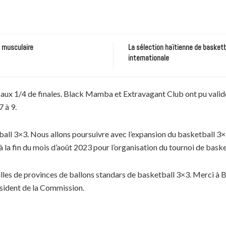
e musculaire
La sélection haïtienne de basketb
internationale
1/4 de finales. Black Mamba et Extravagant Club ont pu valider leu
 à 9.
ll 3×3. Nous allons poursuivre avec l’expansion du basketball 3×3 à
 à la fin du mois d’août 2023 pour l’organisation du tournoi de bask
villes de provinces de ballons standars de basketball 3×3. Merci
à B
ésident de la Commission.