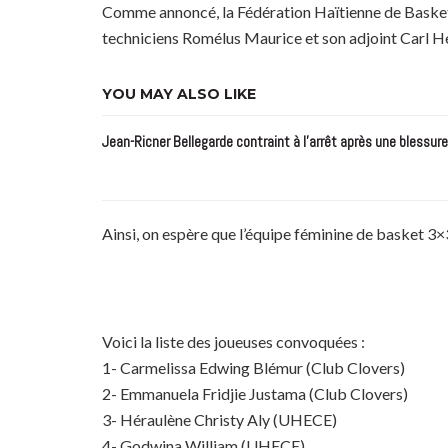
Comme annoncé, la Fédération Haïtienne de Basketb
techniciens Romélus Maurice et son adjoint Carl He
YOU MAY ALSO LIKE
Jean-Ricner Bellegarde contraint à l’arrêt après une blessur
Ainsi, on espère que l’équipe féminine de basket 3×
Voici la liste des joueuses convoquées :
1- Carmelissa Edwing Blémur (Club Clovers)
2- Emmanuela Fridjie Justama (Club Clovers)
3- Héraulène Christy Aly (UHECE)
4- Godwina William (UHECE)