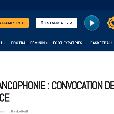
TALMIX TV 1
TOTALMIX TV 2
LL
FOOTBALL FÉMININ
FOOT EXPATRIÉS
BASKETBALL
ANCOPHONIE : CONVOCATION D
CE
éminin
,
Basketball