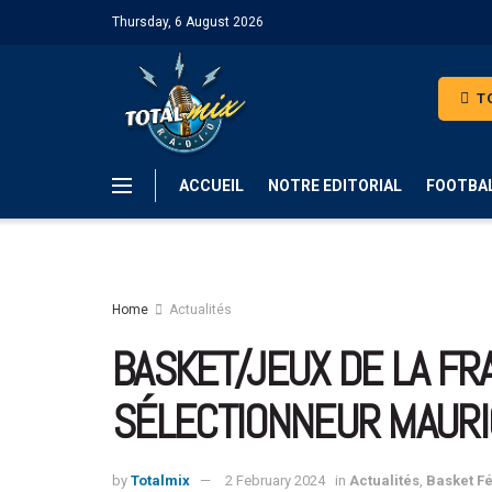
Thursday, 6 August 2026
TO
ACCUEIL
NOTRE EDITORIAL
FOOTBA
Home
Actualités
BASKET/JEUX DE LA FR
SÉLECTIONNEUR MAURI
by
Totalmix
2 February 2024
in
Actualités
,
Basket F