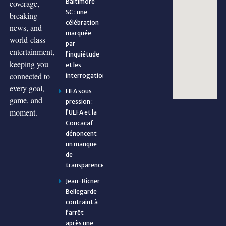
Baltimore
coverage,
SC : une
breaking
célébration
news, and
marquée
world-class
par
entertainment,
l’inquiétude
keeping you
et les
connected to
interrogations
every goal,
FIFA sous
game, and
pression :
moment.
l’UEFA et la
Concacaf
dénoncent
un manque
de
transparence
Jean-Ricner
Bellegarde
contraint à
l’arrêt
après une