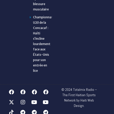
blessure
musculaire
Championnat
U20 de la
Concacaf :
Haïti
s’incline
lourdement
face aux
États-Unis
pour son
entrée en
lice
© 2024 Totalmix Radio –
The First Haitian Sports
Network by Haiti Web
Design.