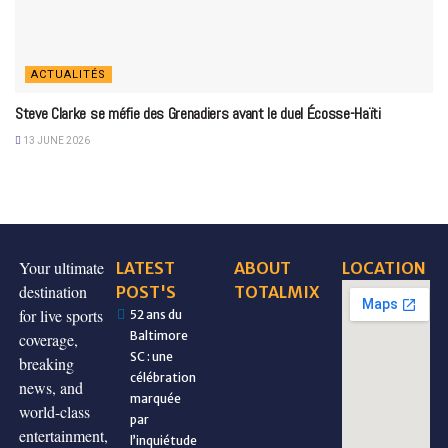
ACTUALITÉS
Steve Clarke se méfie des Grenadiers avant le duel Écosse-Haïti
13 JUNE 2026
Your ultimate
LATEST
ABOUT
LOCATION
destination
POST'S
TOTALMIX
for live sports
52 ans du
Baltimore
coverage,
SC : une
breaking
célébration
news, and
marquée
world-class
par
entertainment,
l’inquiétude