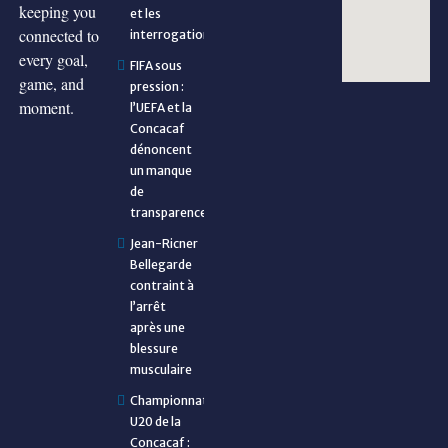
keeping you
et les
connected to
interrogations
every goal,
FIFA sous
game, and
pression :
moment.
l’UEFA et la
Concacaf
dénoncent
un manque
de
transparence
Jean-Ricner
Bellegarde
contraint à
l’arrêt
après une
blessure
musculaire
Championnat
U20 de la
Concacaf :