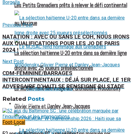
Borgella
Les Petits Grenadiers prêts à relever le défi continental
au Mexique
Previous Post
NATATION : AVEC OU SANS LE COH, NOUS IRONS
AUX QUALIFICATIONS POUR LES JO DE PARIS
2024 !
La sélection haïtienne U-20 entre dans sa dernière ligne
Next Post
droite avec 25 joueurs présélectionnés
CDM-FÉMININE/BARRAGES
INTERCONTINENTAUX : DÉJÁ SUR PLACE, LE 1ER
ADVERSAIRE D’HAITI SE RENSEIGNE DU STADE
Le MJSAC rend hommage aux Grenadiers Woodensky
Football des Amputés
Related
Posts
FOOTBALL FÉMININ
Olivier Pierre et Danley Jean-Jacques
Foot-Local