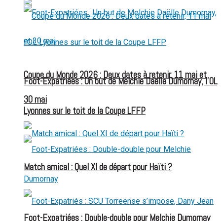
Coupe du Monde 2026 : Deux dates à retenir, 11 mai et
Foot-Expatriées : Un but de Melchie Daëlle Dumornay, l’OL
30 mai
Lyonnes sur le toit de la Coupe LFFP
Match amical : Quel XI de départ pour Haïti ?
Foot-Expatriées : Double-double pour Melchie Dumornay