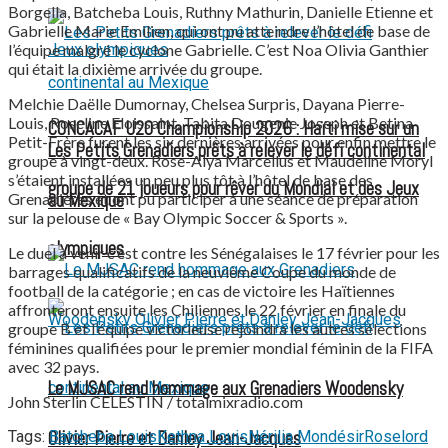
Borgella, Batcheba Louis, Ruthny Mathurin, Danielle Etienne et
Gabrielle Marie Emilien, qui ont pu atteindre l’hôtel de base de
l’équipe malgré le cyclone Gabrielle. C’est Noa Olivia Ganthier
qui était la dixième arrivée du groupe.
Melchie Daëlle Dumornay, Chelsea Surpris, Dayana Pierre-
Louis, Roseline Eloissaint, Tabita Dougenie Joseph et Betina
CONCACAF U20 Championship 2026 : Haïti mise sur un
Petit-Frère furent les six dernières arrivées pour enfin mettre le
Les Petits Grenadiers prêts à relever le défi continental
groupe à vingt-deux. Rose-Alya Marcellus et Maudeline Moryl
s’étaient installées un peu plus tôt à l’hôtel de base des
groupe de 21 joueurs pour rêver du Mondial et des Jeux
Grenadières et ont pu participer à une séance de préparation
au Mexique
sur la pelouse de « Bay Olympic Soccer & Sports ».
olympiques
Le duel à venir c’est contre les Sénégalaises le 17 février pour les
barrages qualificatifs de la neuvième Coupe du monde de
football de la catégorie ; en cas de victoire les Haïtiennes
affronteront ensuite les Chiliennes le 22 février en finale du
groupe B et l’équipe victorieuse rejoindra les autres sélections
féminines qualifiées pour le premier mondial féminin de la FIFA
avec 32 pays.
Le MJSAC rend hommage aux Grenadiers Woodensky
John Sterlin CELESTIN / totalmixradio.com
Olivier Pierre et Danley Jean-Jacques
Tags:
Batcheba Louis
Kethna Louis
Nérilia Mondésir
Roselord