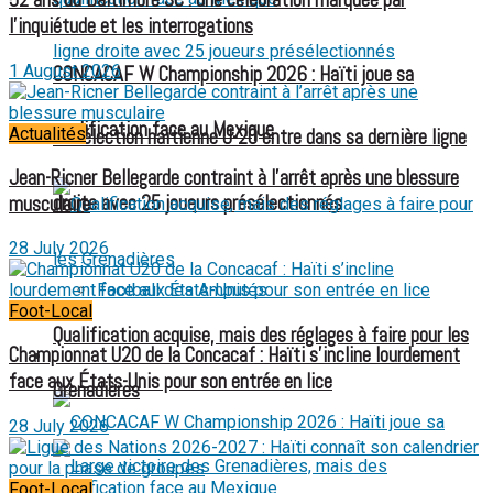
52 ans du Baltimore SC : une célébration marquée par
l’inquiétude et les interrogations
1 August 2026
CONCACAF W Championship 2026 : Haïti joue sa
qualification face au Mexique
Actualités
La sélection haïtienne U-20 entre dans sa dernière ligne
Jean-Ricner Bellegarde contraint à l’arrêt après une blessure
droite avec 25 joueurs présélectionnés
musculaire
28 July 2026
Football des Amputés
Foot-Local
Qualification acquise, mais des réglages à faire pour les
Championnat U20 de la Concacaf : Haïti s’incline lourdement
FOOTBALL FÉMININ
face aux États-Unis pour son entrée en lice
Grenadières
28 July 2026
Foot-Local