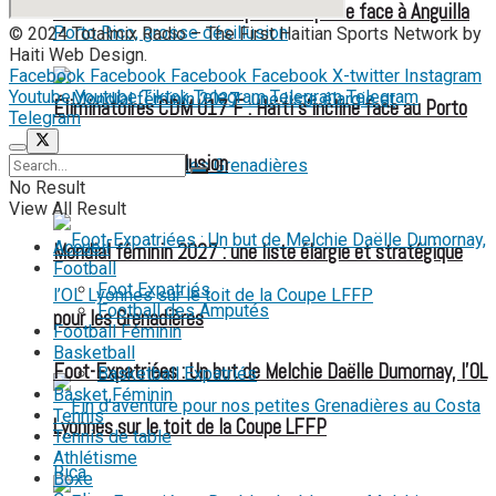
Les Grenadières visent la première place face à Anguilla
© 2024 Totalmix Radio – The First Haitian Sports Network by
Haiti Web Design.
Facebook
Facebook
Facebook
Facebook
X-twitter
Instagram
Youtube
Youtube
Tiktok
Telegram
Telegram
Telegram
Éliminatoires CDM U17 F : Haïti s’incline face au Porto
Telegram
Rico, grosse désillusion
No Result
View All Result
Accueil
Mondial féminin 2027 : une liste élargie et stratégique
Football
Foot Expatriés
Football des Amputés
pour les Grenadières
Football Féminin
Basketball
Foot-Expatriées : Un but de Melchie Daëlle Dumornay, l’OL
Basketball Expatriés
Basket Féminin
Tennis
Lyonnes sur le toit de la Coupe LFFP
Tennis de table
Athlétisme
Boxe