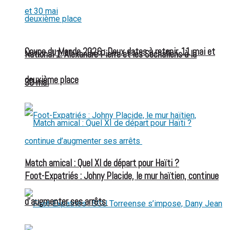
Coupe du Monde 2026 : Deux dates à retenir, 11 mai et
National 1: Alexandre Pierre et les Sochaliens à la
deuxième place
30 mai
Match amical : Quel XI de départ pour Haïti ?
Foot-Expatriés : Johny Placide, le mur haïtien, continue
d’augmenter ses arrêts