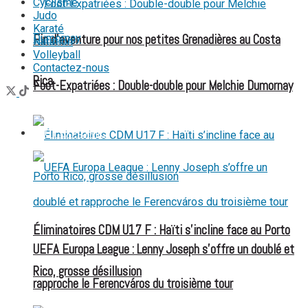
Cyclisme
Judo
Karaté
Fin d’aventure pour nos petites Grenadières au Costa
Natation
Volleyball
Contactez-nous
Rica
Foot-Expatriées : Double-double pour Melchie Dumornay
FOOT EXPATRIÉS
Éliminatoires CDM U17 F : Haïti s’incline face au Porto
UEFA Europa League : Lenny Joseph s’offre un doublé et
Rico, grosse désillusion
rapproche le Ferencváros du troisième tour