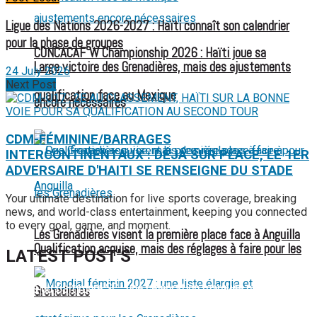
Ligue des Nations 2026-2027 : Haïti connaît son calendrier
pour la phase de groupes
CONCACAF W Championship 2026 : Haïti joue sa
Large victoire des Grenadières, mais des ajustements
24 July 2026
Next Post
qualification face au Mexique
encore nécessaires
CDM-FÉMININE/BARRAGES
INTERCONTINENTAUX : DÉJÁ SUR PLACE, LE 1ER
ADVERSAIRE D'HAITI SE RENSEIGNE DU STADE
Your ultimate destination for live sports coverage, breaking
news, and world-class entertainment, keeping you connected
to every goal, game, and moment.
Les Grenadières visent la première place face à Anguilla
Qualification acquise, mais des réglages à faire pour les
LATEST POST'S
52 ans du Baltimore SC : une célébration marquée par
Grenadières
l’inquiétude et les interrogations