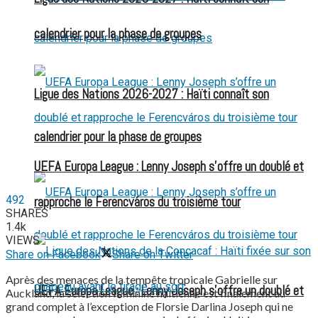
calendrier pour la phase de groupes
Ligue des Nations 2026-2027 : Haïti connaît son
calendrier pour la phase de groupes
UEFA Europa League : Lenny Joseph s’offre un doublé et
492
rapproche le Ferencváros du troisième tour
SHARES
1.4k
VIEWS
Share on Facebook
Share on Twitter
Après des menaces de la tempête tropicale Gabrielle sur
UEFA Europa League : Lenny Joseph s’offre un doublé et
Auckland, la sélection féminine haïtienne est finalement au
grand complet à l’exception de Florsie Darlina Joseph qui ne