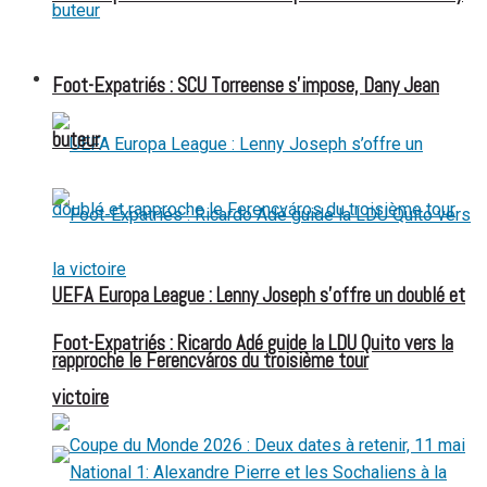
FOOT EXPATRIÉS
Foot-Expatriés : SCU Torreense s’impose, Dany Jean
buteur
UEFA Europa League : Lenny Joseph s’offre un doublé et
Foot-Expatriés : Ricardo Adé guide la LDU Quito vers la
rapproche le Ferencváros du troisième tour
victoire