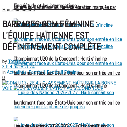
l’inquiétude et les interrogations
52 ans du Baltimore SC : une célébration marquée par
Home
Actualités
BARRAGES CDM FÉMININE :
l’inquiétude et les interrogations
L’ÉQUIPE HAÏTIENNE EST
DÉFINITIVEMENT COMPLÈTE
Championnat U20 de la Concacaf : Haïti s’incline
by
Totalmix
3 February 2024
in
Actualités
,
Football
,
Football Féminin
lourdement face aux États-Unis pour son entrée en lice
0
Championnat U20 de la Concacaf : Haïti s’incline
lourdement face aux États-Unis pour son entrée en lice
Ligue des Nations 2026-2027 : Haïti connaît son