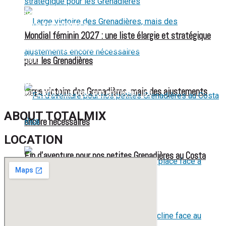
FIFA sous pression : l’UEFA et la Concacaf dénoncent un
manque de transparence
Mondial féminin 2027 : une liste élargie et stratégique
Jean-Ricner Bellegarde contraint à l’arrêt après une blessure
musculaire
pour les Grenadières
Championnat U20 de la Concacaf : Haïti s’incline lourdement
Large victoire des Grenadières, mais des ajustements
face aux États-Unis pour son entrée en lice
ABOUT TOTALMIX
encore nécessaires
LOCATION
Fin d’aventure pour nos petites Grenadières au Costa
Rica