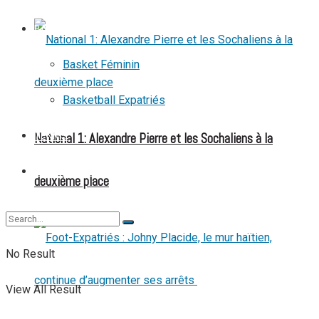
BASKETBALL
Basket Féminin
Basketball Expatriés
National 1: Alexandre Pierre et les Sochaliens à la
TENNIS
TENNIS DE TABLE
deuxième place
No Result
View All Result