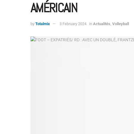
AMÉRICAIN
by
Totalmix
3 February 2024
in
Actualités
,
Volleyball