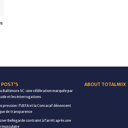
es
 POST'S
ABOUT TOTALMIX
du Baltimore SC : une célébration marquée par
étude et les interrogations
us pression : l’UEFA et la Concacaf dénoncent
ue de transparence
cner Bellegarde contraint à l’arrêt après une
e musculaire