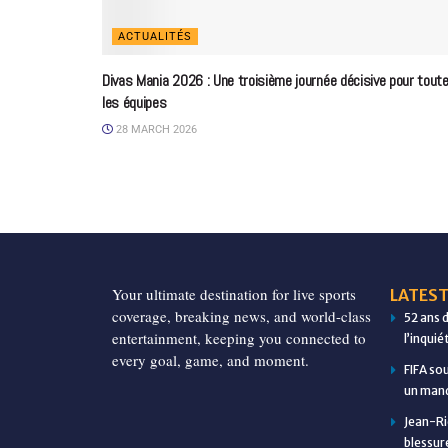
ACTUALITÉS
Divas Mania 2026 : Une troisième journée décisive pour tout
les équipes
28 MARCH 2026
Your ultimate destination for live sports
LATEST
coverage, breaking news, and world-class
52 ans 
entertainment, keeping you connected to
l’inqui
every goal, game, and moment.
FIFA so
un manq
Jean-Ri
blessur