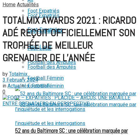
Home
Actualités
View All Result
Foot Expatriés
Foot Expatriés
TOTALMIX AWARDS 2021 : RICARDO
Foot-Expatriées
ADÉ REÇOIT OFFICIELLEMENT SON
Foot-Expatriées
TROPHÉE DE MEILLEUR
Foot-Local
Foot-Local
GRENADIER DE L’ANNÉE
Football des Amputés
Football des Amputés
by
Totalmix
Football Féminin
3 February 2024
in
Actualités
,
Football
Football Féminin
0
52 ans du Baltimore SC : une célébration marquée par