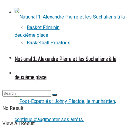
BASKETBALL
Basket Féminin
Basketball Expatriés
National 1: Alexandre Pierre et les Sochaliens à la
TENNIS
TENNIS DE TABLE
deuxième place
No Result
View All Result