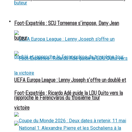
FOOT EXPATRIÉS
Foot-Expatriés : SCU Torreense s’impose, Dany Jean
buteur
UEFA Europa League : Lenny Joseph s’offre un doublé et
Foot-Expatriés : Ricardo Adé guide la LDU Quito vers la
rapproche le Ferencváros du troisième tour
victoire