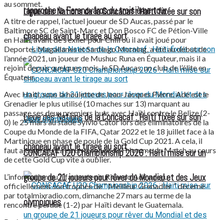
au sommet.
rapproche le Ferencváros du troisième tour
Ligue des Nations de la Concacaf : Haïti fixée sur son
A titre de rappel, l’actuel joueur de SD Aucas, passé par le
Baltimore SC de Saint-Marc et Don Bosco FC de Pétion-Ville
chapeau avant le tirage au sort
en Haïti, avant de s’exiler pour Chili où il avait joué pour
Deportes Magallanes et Santiago Morning, a été au début de
l’année 2021, un joueur de Mushuc Runa en Équateur, mais il a
rejoint depuis quelques mois, le SD Aucas, un club de l’élite en
Équateur.
Avec Haiti, sous la houlette de Jean-Jacques Pierre, Adé est le
Grenadier le plus utilisé (10 maches sur 13) marquant au
passage ses deux premiers buts avec Haïti contre le Belize (2-
Ligue des Nations de la Concacaf : Haïti fixée sur son
0) le 25 mars au stade Sylvio Cator lors des éliminatoires de la
Coupe du Monde de la FIFA, Qatar 2022 et le 18 juillet face à la
Martinique en phase de poule de la Gold Cup 2021. A cela, il
chapeau avant le tirage au sort
faut ajouter qu’il a eu un trophée de l’Homme du Match au cours
CONCACAF U20 Championship 2026 : Haïti mise sur un
de cette Gold Cup vite à oublier.
L’information qu’il faut retenir, Ricardo Adé a reçu
groupe de 21 joueurs pour rêver du Mondial et des Jeux
officiellement son trophée de ” Meilleur Grenadier ” décerné
par totalmixradio.com, dimanche 27 mars au terme de la
olympiques
rencontre perdue (1-2) par Haïti devant le Guatemala.