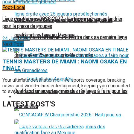
Foot-Local
Ligue des Nations 2026-2027 : Haïti connaît son calendrier
CONCACAF W Championship 2026 : Haïti joue sa
pour la phase de groupes
qualification face au Mexique
La sélection haïtienne U-20 entre dans sa dernière ligne
24 July 2026
Next Post
droite avec 25 joueurs présélectionnés
TENNIS MASTERS DE MIAMI : NAOMI OSAKA EN
FINALE
Football des Amputés
Your ultimate destination for live sports coverage, breaking
news, and world-class entertainment, keeping you connected
Qualification acquise, mais des réglages à faire pour les
to every goal, game, and moment.
FOOTBALL FÉMININ
LATEST POST'S
Grenadières
52 ans du Baltimore SC : une célébration marquée par
l’inquiétude et les interrogations