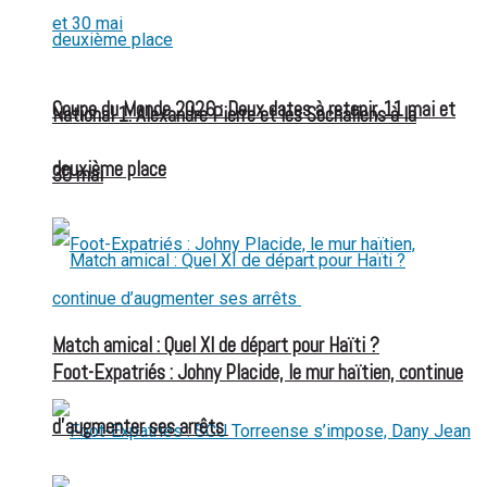
Coupe du Monde 2026 : Deux dates à retenir, 11 mai et
National 1: Alexandre Pierre et les Sochaliens à la
deuxième place
30 mai
Match amical : Quel XI de départ pour Haïti ?
Foot-Expatriés : Johny Placide, le mur haïtien, continue
d’augmenter ses arrêts