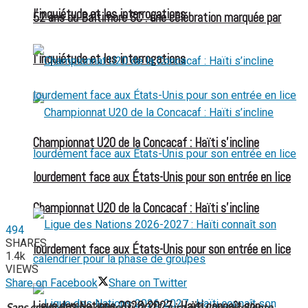
l’inquiétude et les interrogations
52 ans du Baltimore SC : une célébration marquée par
l’inquiétude et les interrogations
Championnat U20 de la Concacaf : Haïti s’incline
lourdement face aux États-Unis pour son entrée en lice
Championnat U20 de la Concacaf : Haïti s’incline
494
SHARES
lourdement face aux États-Unis pour son entrée en lice
1.4k
VIEWS
Share on Facebook
Share on Twitter
Ligue des Nations 2026-2027 : Haïti connaît son
Sans crainte d’être démenti, 2021 aura été une excellente