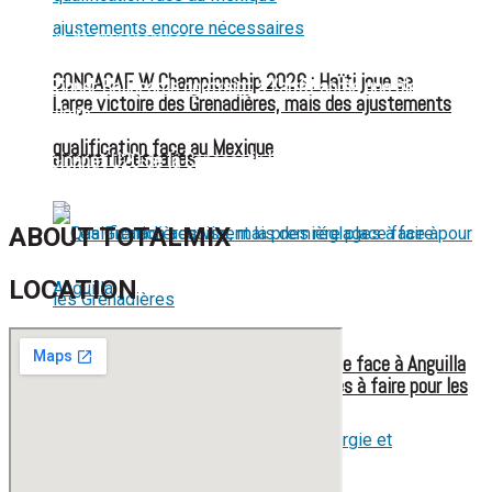
FIFA sous pression : l’UEFA et la Concacaf dénoncent un
manque de transparence
CONCACAF W Championship 2026 : Haïti joue sa
Jean-Ricner Bellegarde contraint à l’arrêt après une blessure
Large victoire des Grenadières, mais des ajustements
musculaire
qualification face au Mexique
encore nécessaires
Championnat U20 de la Concacaf : Haïti s’incline lourdement
face aux États-Unis pour son entrée en lice
ABOUT TOTALMIX
LOCATION
Les Grenadières visent la première place face à Anguilla
Qualification acquise, mais des réglages à faire pour les
Grenadières