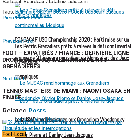
Barbarah Bourdeau / totalmixradio.com
Tags:
Baltimore SC
Don Bosco FC
Gold Cup
Jean-Jacques
Pierre
Ricardo Adé
CONCACAF U20 Championship 2026 : Haïti mise sur un
Previous Post
Les Petits Grenadiers prêts à relever le défi continental
FOOT – EXPATRIÉS / FRANCE : DERNIÈRE LIGNE
groupe de 21 joueurs pour rêver du Mondial et des Jeux
DROITE DE LA D2, CALENDRIER DE NOS
au Mexique
GRENADIÈRES
olympiques
Next Post
TENNIS MASTERS DE MIAMI : NAOMI OSAKA EN
FINALE
Related
Posts
Le MJSAC rend hommage aux Grenadiers Woodensky
Foot-Local
Olivier Pierre et Danley Jean-Jacques