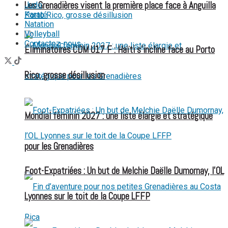
Les Grenadières visent la première place face à Anguilla
Judo
Karaté
Natation
Volleyball
Contactez-nous
Éliminatoires CDM U17 F : Haïti s’incline face au Porto
Rico, grosse désillusion
Mondial féminin 2027 : une liste élargie et stratégique
pour les Grenadières
Foot-Expatriées : Un but de Melchie Daëlle Dumornay, l’OL
Lyonnes sur le toit de la Coupe LFFP