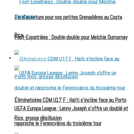
Fin d’aventure pour nos petites Grenadières au Costa
Rica
Foot-Expatriées : Double-double pour Melchie Dumornay
FOOT EXPATRIÉS
Éliminatoires CDM U17 F : Haïti s’incline face au Porto
UEFA Europa League : Lenny Joseph s’offre un doublé et
Rico, grosse désillusion
rapproche le Ferencváros du troisième tour