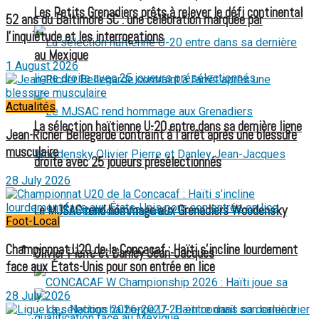
Les Petits Grenadiers prêts à relever le défi continental
52 ans du Baltimore SC : une célébration marquée par
l’inquiétude et les interrogations
au Mexique
1 August 2026
Actualités
La sélection haïtienne U-20 entre dans sa dernière ligne
Jean-Ricner Bellegarde contraint à l’arrêt après une blessure
musculaire
droite avec 25 joueurs présélectionnés
28 July 2026
Le MJSAC rend hommage aux Grenadiers Woodensky
Football des Amputés
Foot-Local
Championnat U20 de la Concacaf : Haïti s’incline lourdement
FOOTBALL FÉMININ
Olivier Pierre et Danley Jean-Jacques
face aux États-Unis pour son entrée en lice
28 July 2026