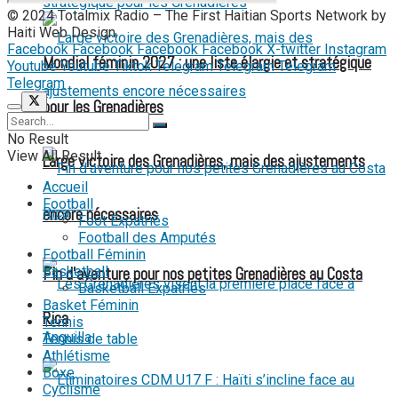
© 2024 Totalmix Radio – The First Haitian Sports Network by
Haiti Web Design.
Facebook
Facebook
Facebook
Facebook
X-twitter
Instagram
Mondial féminin 2027 : une liste élargie et stratégique
Youtube
Youtube
Tiktok
Telegram
Telegram
Telegram
Telegram
pour les Grenadières
No Result
View All Result
Large victoire des Grenadières, mais des ajustements
Accueil
Football
encore nécessaires
Foot Expatriés
Football des Amputés
Football Féminin
Basketball
Fin d’aventure pour nos petites Grenadières au Costa
Basketball Expatriés
Basket Féminin
Rica
Tennis
Tennis de table
Athlétisme
Boxe
Cyclisme