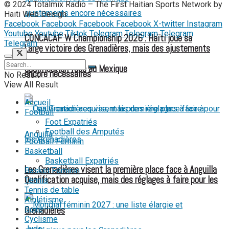
© 2024 Totalmix Radio – The First Haitian Sports Network by
Haiti Web Design.
Facebook
Facebook
Facebook
Facebook
X-twitter
Instagram
Youtube
Youtube
Tiktok
Telegram
Telegram
Telegram
CONCACAF W Championship 2026 : Haïti joue sa
Telegram
Large victoire des Grenadières, mais des ajustements
qualification face au Mexique
encore nécessaires
No Result
View All Result
Accueil
Football
Foot Expatriés
Football des Amputés
Football Féminin
Basketball
Basketball Expatriés
Les Grenadières visent la première place face à Anguilla
Basket Féminin
Qualification acquise, mais des réglages à faire pour les
Tennis
Tennis de table
Athlétisme
Grenadières
Boxe
Cyclisme
Judo