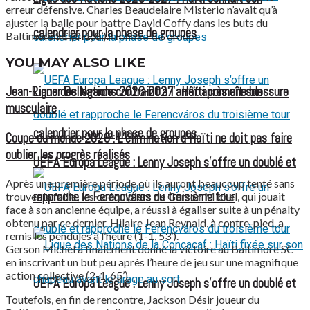
erreur défensive. Charles Beaudelaire Misterio n’avait qu’à
ajuster la balle pour battre David Coffy dans les buts du
calendrier pour la phase de groupes
Baltimore SC (0-1, 8’).
YOU MAY ALSO LIKE
Ligue des Nations 2026-2027 : Haïti connaît son
Jean-Ricner Bellegarde contraint à l’arrêt après une blessure
musculaire
calendrier pour la phase de groupes
Coupe du monde 2026 : L’élimination d’Haïti ne doit pas faire
oublier les progrès réalisés
UEFA Europa League : Lenny Joseph s’offre un doublé et
Après une première période où ils auront beaucoup tenté sans
rapproche le Ferencváros du troisième tour
trouver la faille, les coéquipiers de Gerson Michel, qui jouait
face à son ancienne équipe, a réussi à égaliser suite à un pénalty
obtenu par ce dernier. Hilaire Jean Reynald, à contre-pied, a
remis les pendules à l’heure (1-1, 53’).
Gerson Michel a finalement donné la victoire au Baltimore SC
en inscrivant un but peu après l’heure de jeu sur une magnifique
action collective (2-1, 65’).
UEFA Europa League : Lenny Joseph s’offre un doublé et
Toutefois, en fin de rencontre, Jackson Désir joueur du