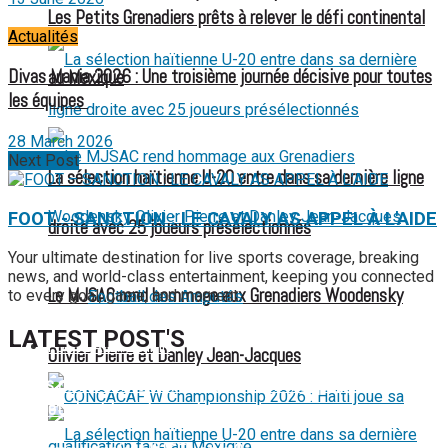
Les Petits Grenadiers prêts à relever le défi continental
Actualités
Divas Mania 2026 : Une troisième journée décisive pour toutes
au Mexique
les équipes
28 March 2026
Next Post
La sélection haïtienne U-20 entre dans sa dernière ligne
FOOT - SANCTION : LE CAVALY AS APPEL À L'AIDE
droite avec 25 joueurs présélectionnés
Your ultimate destination for live sports coverage, breaking
news, and world-class entertainment, keeping you connected
Le MJSAC rend hommage aux Grenadiers Woodensky
to every goal, game, and moment.
Football des Amputés
LATEST POST'S
FOOTBALL FÉMININ
Olivier Pierre et Danley Jean-Jacques
52 ans du Baltimore SC : une célébration marquée par
l’inquiétude et les interrogations