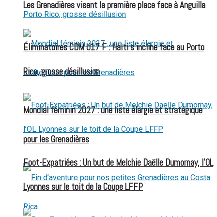
Les Grenadières visent la première place face à Anguilla
Éliminatoires CDM U17 F : Haïti s’incline face au Porto
Rico, grosse désillusion
Mondial féminin 2027 : une liste élargie et stratégique
pour les Grenadières
Foot-Expatriées : Un but de Melchie Daëlle Dumornay, l’OL
Lyonnes sur le toit de la Coupe LFFP