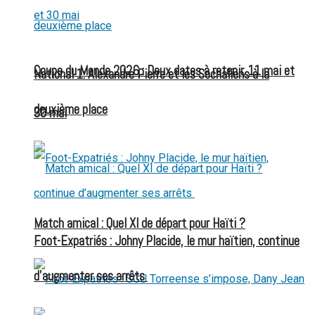
Coupe du Monde 2026 : Deux dates à retenir, 11 mai et
National 1: Alexandre Pierre et les Sochaliens à la
deuxième place
30 mai
Match amical : Quel XI de départ pour Haïti ?
Foot-Expatriés : Johny Placide, le mur haïtien, continue
d’augmenter ses arrêts