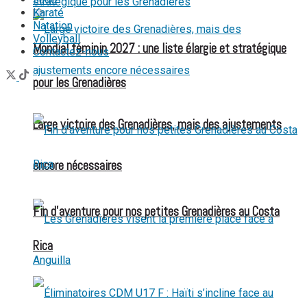
Karaté
Natation
Volleyball
Mondial féminin 2027 : une liste élargie et stratégique
Contactez-nous
pour les Grenadières
Large victoire des Grenadières, mais des ajustements
encore nécessaires
Fin d’aventure pour nos petites Grenadières au Costa
Rica