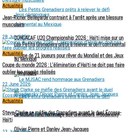
Actualités
Jean-Ricner Bellegarde contraint à l’arrêt après une blessure
musculaire
28 July 2026
CONCACAF U20 Championship 2026 : Haïti mise sur un
Les Petits Grenadiers prêts à relever le défi continental
Actualités
groupe de 21 joueurs pour rêver du Mondial et des Jeux
au Mexique
Coupe du monde 2026 : L’élimination d’Haïti ne doit pas faire
oublier les progrès réalisés
olympiques
22 June 2026
Actualités
Steve Clarke se méfie des Grenadiers avant le duel Écosse-
Le MJSAC rend hommage aux Grenadiers Woodensky
Haïti
Olivier Pierre et Danley Jean-Jacques
13 June 2026