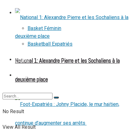
BASKETBALL
Basket Féminin
Basketball Expatriés
National 1: Alexandre Pierre et les Sochaliens à la
TENNIS
TENNIS DE TABLE
deuxième place
No Result
View All Result