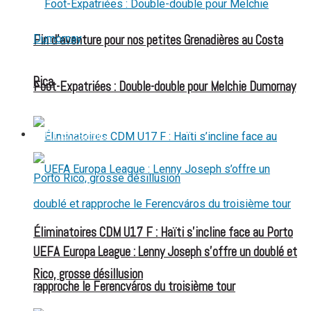
Fin d’aventure pour nos petites Grenadières au Costa
Rica
Foot-Expatriées : Double-double pour Melchie Dumornay
FOOT EXPATRIÉS
Éliminatoires CDM U17 F : Haïti s’incline face au Porto
UEFA Europa League : Lenny Joseph s’offre un doublé et
Rico, grosse désillusion
rapproche le Ferencváros du troisième tour