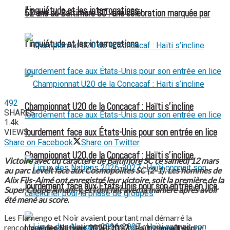
l’inquiétude et les interrogations
52 ans du Baltimore SC : une célébration marquée par
l’inquiétude et les interrogations
492
Championnat U20 de la Concacaf : Haïti s’incline
SHARES
1.4k
lourdement face aux États-Unis pour son entrée en lice
VIEWS
Share on Facebook
Share on Twitter
Championnat U20 de la Concacaf : Haïti s’incline
Victoire avec du caractère de Baltimore SC ce samedi 12 mars
au parc Levelt face aux Cosmopolites SC (2-1). Les hommes de
Alix Fils-Aimé ont enregistré leur victoire, soit la première de la
lourdement face aux États-Unis pour son entrée en lice
Super Coupe Amani-y, et l’ont fait avec la manière après avoir
été mené au score.
Les Flamengo et Noir avaient pourtant mal démarré la
rencontre en encaissant un but très tôt, survenu après une
Ligue des Nations 2026-2027 : Haïti connaît son