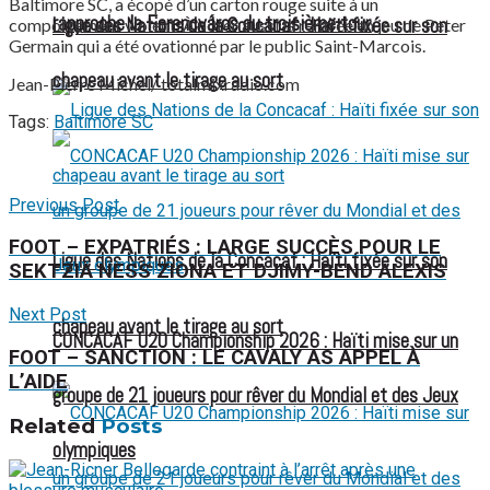
Baltimore SC, a écopé d’un carton rouge suite à un
rapproche le Ferencváros du troisième tour
Ligue des Nations de la Concacaf : Haïti fixée sur son
comportement violent. À noter aussi la rentrée en jeu de Peter
Germain qui a été ovationné par le public Saint-Marcois.
chapeau avant le tirage au sort
Jean-Pierre Michel/ totalmixradio.com
Tags:
Baltimore SC
Previous Post
FOOT – EXPATRIÉS : LARGE SUCCÈS POUR LE
Ligue des Nations de la Concacaf : Haïti fixée sur son
SEKTZIA NESS ZIONA ET DJIMY-BEND ALEXIS
Next Post
chapeau avant le tirage au sort
CONCACAF U20 Championship 2026 : Haïti mise sur un
FOOT – SANCTION : LE CAVALY AS APPEL À
L’AIDE
groupe de 21 joueurs pour rêver du Mondial et des Jeux
Related
Posts
olympiques