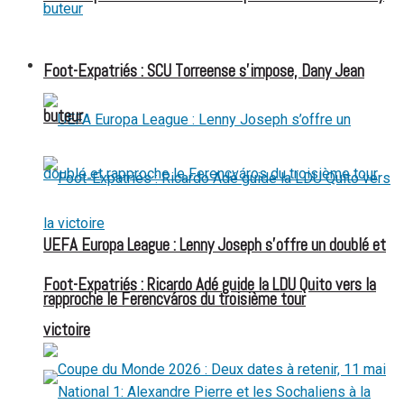
FOOT EXPATRIÉS
Foot-Expatriés : SCU Torreense s’impose, Dany Jean
buteur
UEFA Europa League : Lenny Joseph s’offre un doublé et
Foot-Expatriés : Ricardo Adé guide la LDU Quito vers la
rapproche le Ferencváros du troisième tour
victoire