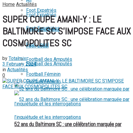
Home
Actualités
View All Result
Foot Expatriés
Foot Expatriés
SUPER COUPE AMANI-Y : LE
Foot-Expatriées
BALTIMORE SC S’IMPOSE FACE AUX
Foot-Expatriées
COSMOPOLITES SC
Foot-Local
Foot-Local
by
Totalmix
Football des Amputés
Football des Amputés
3 February 2024
in
Actualités
Football Féminin
0
Football Féminin
52 ans du Baltimore SC : une célébration marquée par