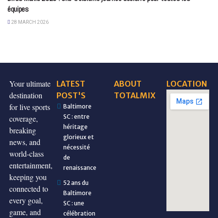
équipes
28 MARCH 2026
Your ultimate
LATEST
ABOUT
LOCATION
destination
POST'S
TOTALMIX
for live sports
Baltimore
SC : entre
coverage,
héritage
breaking
glorieux et
news, and
nécessité
world-class
de
entertainment,
renaissance
keeping you
52 ans du
connected to
Baltimore
every goal,
SC : une
game, and
célébration