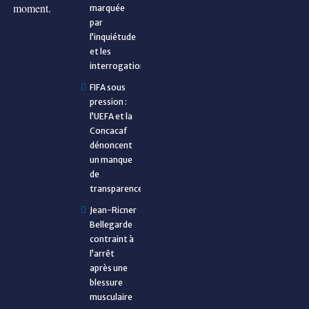
moment.
marquée
par
l’inquiétude
et les
interrogations
FIFA sous
pression :
l’UEFA et la
Concacaf
dénoncent
un manque
de
transparence
Jean-Ricner
Bellegarde
contraint à
l’arrêt
après une
blessure
musculaire