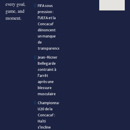
every goal,
FIFA sous
game, and
pression :
moment.
l’UEFA et la
Concacaf
dénoncent
un manque
de
transparence
Jean-Ricner
Bellegarde
contraint à
l’arrêt
après une
blessure
musculaire
Championnat
U20 de la
Concacaf :
Haïti
s’incline