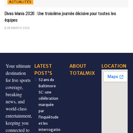
ACTUALITÉS
Divas Mania 2026 : Une troisième journée décisive pour toutes les
équipes
28 MARCH 2026
Your ultimate
LATEST
ABOUT
LOCATION
destination
POST'S
TOTALMIX
for live sports
52 ans du
Baltimore
coverage,
SC : une
breaking
célébration
news, and
marquée
world-class
par
entertainment,
l’inquiétude
keeping you
et les
connected to
interrogations