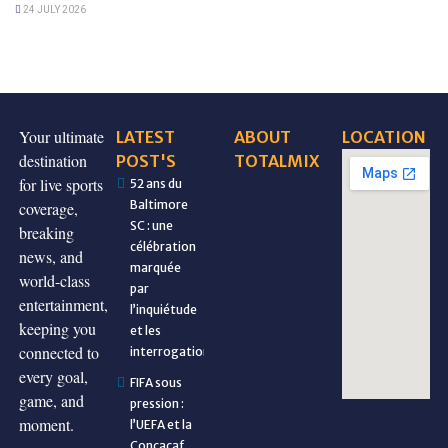
24 JULY 2026
Your ultimate
LATEST
ABOUT
LOCATION
destination
POST'S
TOTALMIX
for live sports
52 ans du
Baltimore
coverage,
SC : une
breaking
célébration
news, and
marquée
world-class
par
entertainment,
l’inquiétude
keeping you
et les
connected to
interrogations
every goal,
FIFA sous
game, and
pression :
moment.
l’UEFA et la
Concacaf