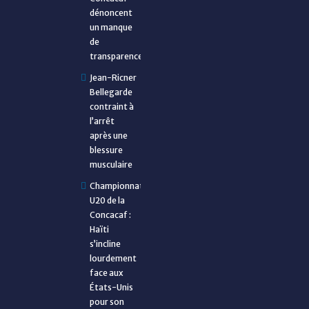
dénoncent
un manque
de
transparence
Jean-Ricner
Bellegarde
contraint à
l’arrêt
après une
blessure
musculaire
Championnat
U20 de la
Concacaf :
Haïti
s’incline
lourdement
face aux
États-Unis
pour son