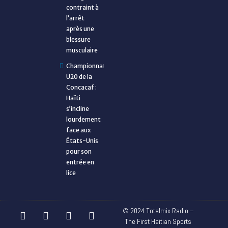
contraint à
l’arrêt
après une
blessure
musculaire
Championnat
U20 de la
Concacaf :
Haïti
s’incline
lourdement
face aux
États-Unis
pour son
entrée en
lice
© 2024 Totalmix Radio –
The First Haitian Sports