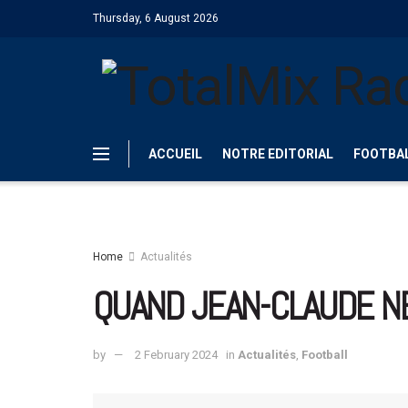
Thursday, 6 August 2026
ACCUEIL
NOTRE EDITORIAL
FOOTBA
Home
Actualités
QUAND JEAN-CLAUDE NE
by
2 February 2024
in
Actualités
,
Football