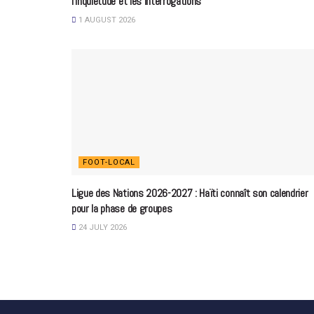
l’inquiétude et les interrogations
1 AUGUST 2026
FOOT-LOCAL
Ligue des Nations 2026-2027 : Haïti connaît son calendrier
pour la phase de groupes
24 JULY 2026