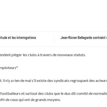
étude et les interrogations
Jean-Ricner Bellegarde contraint 
dent piéger les clubs à travers de nouveaux statuts.
omploteurs*
. Il n’y a rien de mal s’il existe des syndicats regroupant des acteu
es footballeurs et surtout des clubs que le duo dit comité de normal
rofit de ceux qui ont de grands moyens.