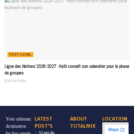
FOOT-LOCAL
Ligue des Nations 2026-2027 : Haïti connaît son calendrier pour la phase
de groupes
24 JULY 2026
Your ultimate
LATEST
ABOUT
LOCATION
destination
POST'S
TOTALMIX
for live sports
52 ans du