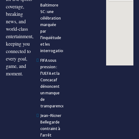
Baltimore
coverage,
SC : une
breaking
célébration
news, and
marquée
world-class
par
entertainment,
l’inquiétude
keeping you
et les
connected to
interrogations
every goal,
FIFA sous
game, and
pression :
moment.
l’UEFA et la
Concacaf
dénoncent
un manque
de
transparence
Jean-Ricner
Bellegarde
contraint à
l’arrêt