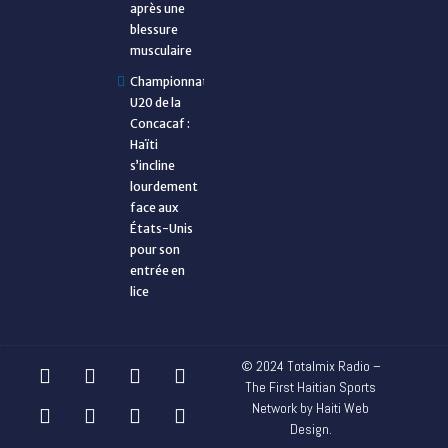
après une
blessure
musculaire
Championnat
U20 de la
Concacaf :
Haïti
s’incline
lourdement
face aux
États-Unis
pour son
entrée en
lice
© 2024 Totalmix Radio –
The First Haitian Sports
Network by Haiti Web
Design.