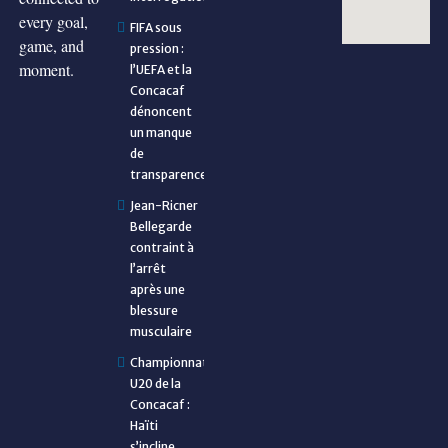
every goal,
FIFA sous
game, and
pression :
moment.
l’UEFA et la
Concacaf
dénoncent
un manque
de
transparence
Jean-Ricner
Bellegarde
contraint à
l’arrêt
après une
blessure
musculaire
Championnat
U20 de la
Concacaf :
Haïti
s’incline