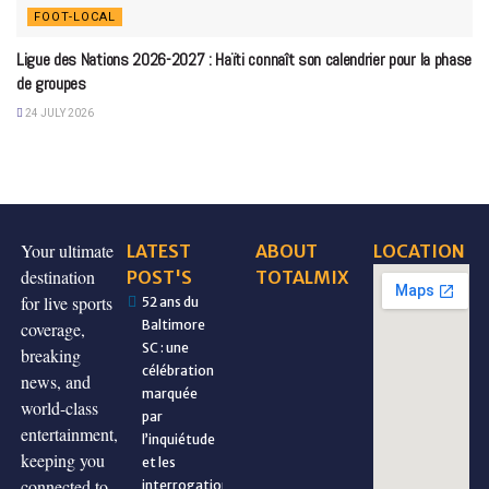
FOOT-LOCAL
Ligue des Nations 2026-2027 : Haïti connaît son calendrier pour la phase
de groupes
24 JULY 2026
Your ultimate
LATEST
ABOUT
LOCATION
destination
POST'S
TOTALMIX
for live sports
52 ans du
Baltimore
coverage,
SC : une
breaking
célébration
news, and
marquée
world-class
par
entertainment,
l’inquiétude
keeping you
et les
connected to
interrogations