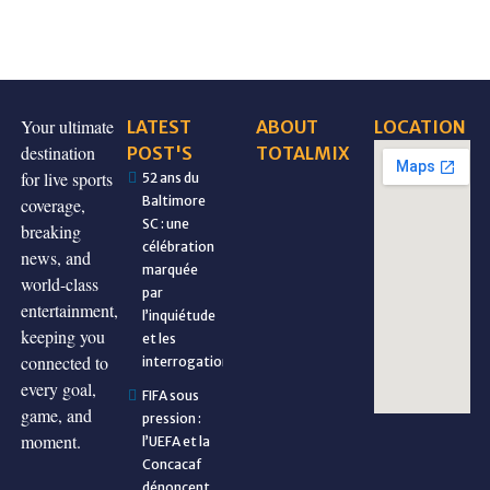
Your ultimate
LATEST
ABOUT
LOCATION
destination
POST'S
TOTALMIX
for live sports
52 ans du
Baltimore
coverage,
SC : une
breaking
célébration
news, and
marquée
world-class
par
entertainment,
l’inquiétude
keeping you
et les
connected to
interrogations
every goal,
FIFA sous
game, and
pression :
moment.
l’UEFA et la
Concacaf
dénoncent