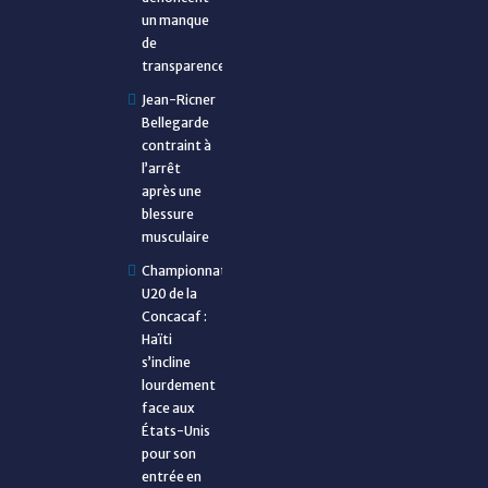
un manque
de
transparence
Jean-Ricner
Bellegarde
contraint à
l’arrêt
après une
blessure
musculaire
Championnat
U20 de la
Concacaf :
Haïti
s’incline
lourdement
face aux
États-Unis
pour son
entrée en