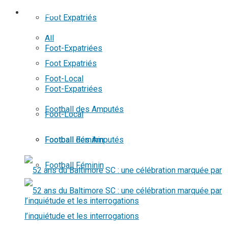
No Result
FOOTBALL
Foot Expatriés
View All Result
All
Foot-Expatriées
Foot Expatriés
Foot-Local
Foot-Expatriées
Football des Amputés
Foot-Local
Football Féminin
Football des Amputés
Football Féminin