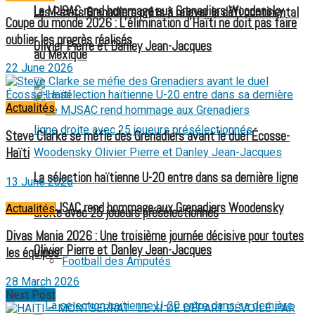
Le MJSAC rend hommage aux Grenadiers Woodensky
Les Petits Grenadiers prêts à relever le défi continental
Coupe du monde 2026 : L’élimination d’Haïti ne doit pas faire
oublier les progrès réalisés
Olivier Pierre et Danley Jean-Jacques
au Mexique
22 June 2026
Actualités
Steve Clarke se méfie des Grenadiers avant le duel Écosse-
Haïti
La sélection haïtienne U-20 entre dans sa dernière ligne
13 June 2026
Le MJSAC rend hommage aux Grenadiers Woodensky
Actualités
droite avec 25 joueurs présélectionnés
Divas Mania 2026 : Une troisième journée décisive pour toutes
Olivier Pierre et Danley Jean-Jacques
les équipes
Football des Amputés
28 March 2026
Next Post
FOOTBALL FÉMININ