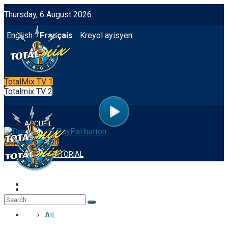
Thursday, 6 August 2026
English
Français
Kreyol ayisyen
TotalMix TV 1
Totalmix TV 2
ACCUEIL
App Integration
NOTRE EDITORIAL
FOOTBALL
ACCUEIL
All
NOTRE EDITORIAL