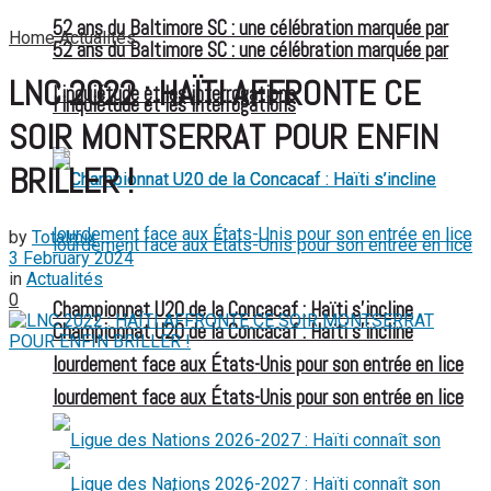
52 ans du Baltimore SC : une célébration marquée par
Home
Actualités
52 ans du Baltimore SC : une célébration marquée par
LNC 2022 : HAÏTI AFFRONTE CE
l’inquiétude et les interrogations
l’inquiétude et les interrogations
SOIR MONTSERRAT POUR ENFIN
BRILLER !
by
Totalmix
3 February 2024
in
Actualités
0
Championnat U20 de la Concacaf : Haïti s’incline
Championnat U20 de la Concacaf : Haïti s’incline
lourdement face aux États-Unis pour son entrée en lice
lourdement face aux États-Unis pour son entrée en lice