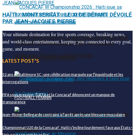
HAÏTI - MONTSERRAT : LE XI DE DÉPART DÉVOILÉ
PAR JEAN-JACQUES PIERRE
Your ultimate destination for live sports coverage, breaking news,
La sélection haïtienne U-20 entre dans sa dernière ligne
and world-class entertainment, keeping you connected to every goal,
CONCACAF W Championship 2026 : Haïti joue sa
game, and moment.
droite avec 25 joueurs présélectionnés
qualification face au Mexique
LATEST POST'S
52 ans du Baltimore SC : une célébration marquée par l’inquiétude et les
Football des Amputés
interrogations
FIFA sous pression : l’UEFA et la Concacaf dénoncent un manque de
FOOTBALL FÉMININ
transparence
Qualification acquise, mais des réglages à faire pour les
Jean-Ricner Bellegarde contraint à l’arrêt après une blessure musculaire
Championnat U20 de la Concacaf : Haïti s’incline lourdement face aux États-
Grenadières
Unis pour son entrée en lice