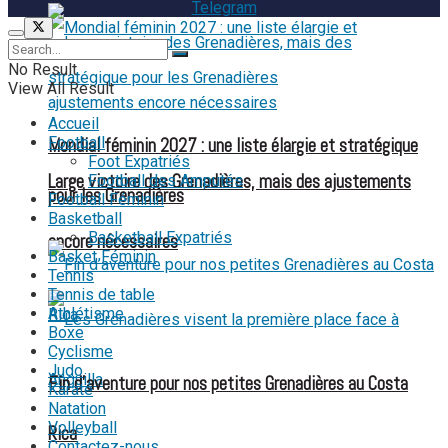
Telegram
No Result
View All Result
Accueil
Football
Mondial féminin 2027 : une liste élargie et stratégique
Foot Expatriés
Large victoire des Grenadières, mais des ajustements
Football des Amputés
pour les Grenadières
Football Féminin
Basketball
Basketball Expatriés
encore nécessaires
Basket Féminin
Tennis
Tennis de table
Athlétisme
Boxe
Cyclisme
Judo
Fin d’aventure pour nos petites Grenadières au Costa
Karaté
Natation
Volleyball
Rica
Contactez-nous