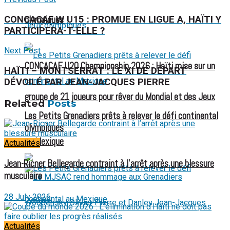
CONCACAF W U15 : PROMUE EN LIGUE A, HAÏTI Y
olympiques
PARTICIPERA-T-ELLE ?
Next Post
CONCACAF U20 Championship 2026 : Haïti mise sur un
HAÏTI – MONTSERRAT : LE XI DE DÉPART
DÉVOILÉ PAR JEAN-JACQUES PIERRE
groupe de 21 joueurs pour rêver du Mondial et des Jeux
Related
Posts
Les Petits Grenadiers prêts à relever le défi continental
olympiques
au Mexique
Actualités
Jean-Ricner Bellegarde contraint à l’arrêt après une blessure
musculaire
28 July 2026
Actualités