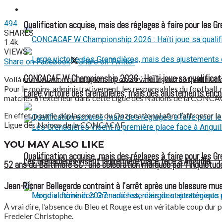
FOOTBALL FÉMININ
494
Qualification acquise, mais des réglages à faire pour les G
SHARES
1.4k
VIEWS
Share on Facebook
Share on Twitter
CONCACAF W Championship 2026 : Haïti joue sa qualificat
Voilà une situation qui inquiète les observateurs du football haïti
Pour le moins, administrativement, les responsables du football, 
Large victoire des Grenadières, mais des ajustements enco
matches à l’extérieur dans cette Ligue des Nations de la CONCAC
En effet, pour le déplacement du Onze national afin d’affronter la
Ligue des Naions de la CONCACAF.
YOU MAY ALSO LIKE
Qualification acquise, mais des réglages à faire pour les G
Les Grenadières visent la première place face à Anguilla
52 ans du Baltimore SC : une célébration marquée par l’inquiétude
Jean-Ricner Bellegarde contraint à l’arrêt après une blessure mus
À vrai dire, l’absence du Bleu et Rouge est un véritable coup dur 
Fredeler Christophe.