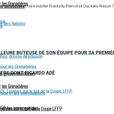
r les Grenadières
r à ce problème et faire oublier Frantzdy Pierrot et Duckens Nazon ?
re nécessaires
ue des Nations
ILLEURE BUTEUSE DE SON ÉQUIPE POUR SA PREMIÈ
DIERS DONT RICARDO ADÉ
o, grosse désillusion
r les Grenadières
 et les interrogations
Lyonnes sur le toit de la Coupe LFFP