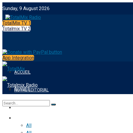
Sunday, 9 August 2026
TotalMix TV 1
Totalmix TV 2
App Integration
ACCUEIL
ACCUEIL
NOTRE EDITORIAL
NOTRE EDITORIAL
FOOTBALL
FOOTBALL
No Result
All
All