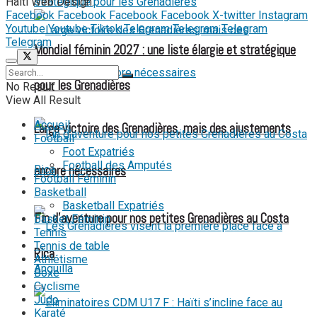
Haiti Web Design.
Facebook
Facebook
Facebook
Facebook
X-twitter
Instagram
Youtube
Youtube
Tiktok
Telegram
Telegram
Telegram
Telegram
Mondial féminin 2027 : une liste élargie et stratégique
pour les Grenadières
No Result
View All Result
Accueil
Large victoire des Grenadières, mais des ajustements
Football
Foot Expatriés
Football des Amputés
encore nécessaires
Football Féminin
Basketball
Basketball Expatriés
Fin d’aventure pour nos petites Grenadières au Costa
Basket Féminin
Tennis
Tennis de table
Rica
Athlétisme
Boxe
Cyclisme
Judo
Karaté