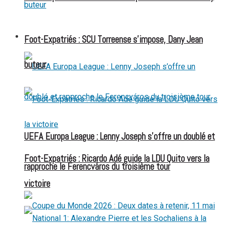
FOOT EXPATRIÉS
Foot-Expatriés : SCU Torreense s’impose, Dany Jean
buteur
UEFA Europa League : Lenny Joseph s’offre un doublé et
Foot-Expatriés : Ricardo Adé guide la LDU Quito vers la
rapproche le Ferencváros du troisième tour
victoire