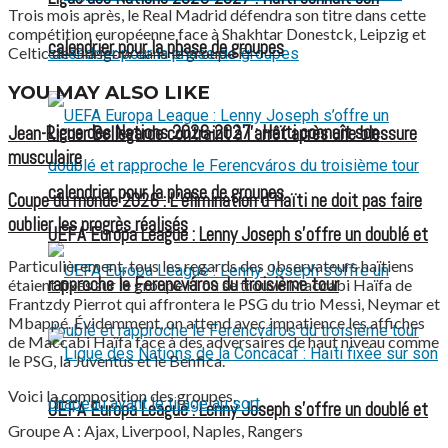
Trois mois après, le Real Madrid défendra son titre dans cette
compétition européenne face à Shakhtar Donestck, Leipzig et
calendrier pour la phase de groupes
Celtic de Glasgow dans le groupe F.
YOU MAY ALSO LIKE
Ligue des Nations 2026-2027 : Haïti connaît son
Jean-Ricner Bellegarde contraint à l’arrêt après une blessure
musculaire
calendrier pour la phase de groupes
Coupe du monde 2026 : L’élimination d’Haïti ne doit pas faire
oublier les progrès réalisés
UEFA Europa League : Lenny Joseph s’offre un doublé et
Particulièrement, tous les regards des observateurs haïtiens
rapproche le Ferencváros du troisième tour
étaient fixés sur le groupe H où se trouve Maccabi Haïfa de
Frantzdy Pierrot qui affrontera le PSG du trio Messi, Neymar et
Mbappé. Évidemment, on attend avec impatience les affiches
de Maccabi Haïfa face à des adversaires de haut niveau comme
le PSG, la Juventus et le Benfica.
Voici la composition des groupes.
UEFA Europa League : Lenny Joseph s’offre un doublé et
Groupe A : Ajax, Liverpool, Naples, Rangers