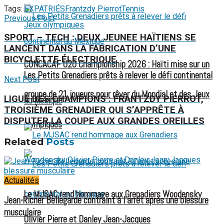
Tags:
EXPATRIÉS
Frantzdy Pierrot
Tennis
Previous Post
SPORT – TECH : DEUX JEUNEE HAÏTIENS SE
LANCENT DANS LA FABRICATION D’UNE
BICYCLETTE ÉLECTRIQUE
CONCACAF U20 Championship 2026 : Haïti mise sur un
Les Petits Grenadiers prêts à relever le défi continental
Next Post
groupe de 21 joueurs pour rêver du Mondial et des Jeux
LIGUE DES CHAMPIONS : FRANTZDY PIERROT,
au Mexique
TROISIÈME GRENADIER QUI S’APPRÊTE À
DISPUTER LA COUPE AUX GRANDES OREILLES
olympiques
Related
Posts
Actualités
Le MJSAC rend hommage aux Grenadiers Woodensky
Jean-Ricner Bellegarde contraint à l’arrêt après une blessure
musculaire
Olivier Pierre et Danley Jean-Jacques