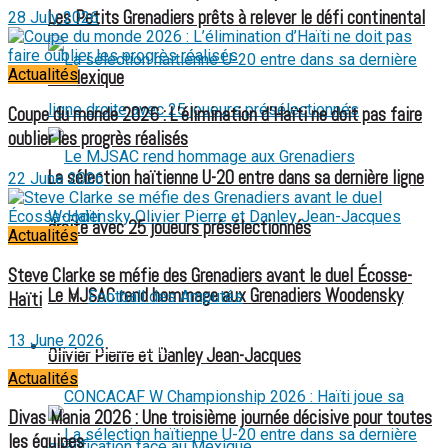
Les Petits Grenadiers prêts à relever le défi continental
28 July 2026
Actualités
au Mexique
Coupe du monde 2026 : L’élimination d’Haïti ne doit pas faire
oublier les progrès réalisés
La sélection haïtienne U-20 entre dans sa dernière ligne
22 June 2026
droite avec 25 joueurs présélectionnés
Actualités
Steve Clarke se méfie des Grenadiers avant le duel Écosse-
Le MJSAC rend hommage aux Grenadiers Woodensky
Football des Amputés
Haïti
13 June 2026
FOOTBALL FÉMININ
Olivier Pierre et Danley Jean-Jacques
Actualités
Divas Mania 2026 : Une troisième journée décisive pour toutes
les équipes