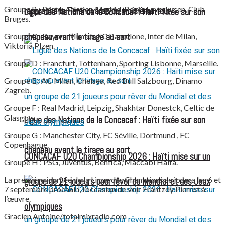
Groupe B : Porto, Atletico Madrid, Bayer Leverkusen, Club
rapproche le Ferencváros du troisième tour
Ligue des Nations de la Concacaf : Haïti fixée sur son
Bruges.
Groupe C : Bayern Munich, FC Barcelone, Inter de Milan,
chapeau avant le tirage au sort
Viktoria Plzen.
Groupe D : Francfurt, Tottenham, Sporting Lisbonne, Marseille.
Groupe E : AC Milan, Chelsea, Red Bull Salzbourg, Dinamo
Zagreb.
Groupe F : Real Madrid, Leipzig, Shakhtar Donestck, Celtic de
Glasgow.
Ligue des Nations de la Concacaf : Haïti fixée sur son
Groupe G : Manchester City, FC Séville, Dortmund , FC
Copenhague.
chapeau avant le tirage au sort
CONCACAF U20 Championship 2026 : Haïti mise sur un
Groupe H : PSG, Juventus, Benfica, Maccabi Haïfa.
La première journée de la Ligue des Champions se jouera les 6 et
groupe de 21 joueurs pour rêver du Mondial et des Jeux
7 septembre prochain, l’occasion de voir Frantzdy Pierrot à
l’œuvre.
olympiques
Gracien Antoine/totalmixradio.com