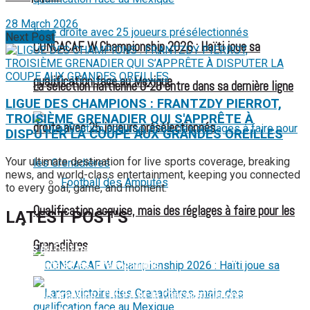
28 March 2026
Next Post
CONCACAF W Championship 2026 : Haïti joue sa
qualification face au Mexique
La sélection haïtienne U-20 entre dans sa dernière ligne
LIGUE DES CHAMPIONS : FRANTZDY PIERROT,
TROISIÈME GRENADIER QUI S'APPRÊTE À
droite avec 25 joueurs présélectionnés
DISPUTER LA COUPE AUX GRANDES OREILLES
Your ultimate destination for live sports coverage, breaking
news, and world-class entertainment, keeping you connected
Football des Amputés
to every goal, game, and moment.
Qualification acquise, mais des réglages à faire pour les
LATEST POST'S
FOOTBALL FÉMININ
Grenadières
52 ans du Baltimore SC : une célébration marquée par
l’inquiétude et les interrogations
FIFA sous pression : l’UEFA et la Concacaf dénoncent un