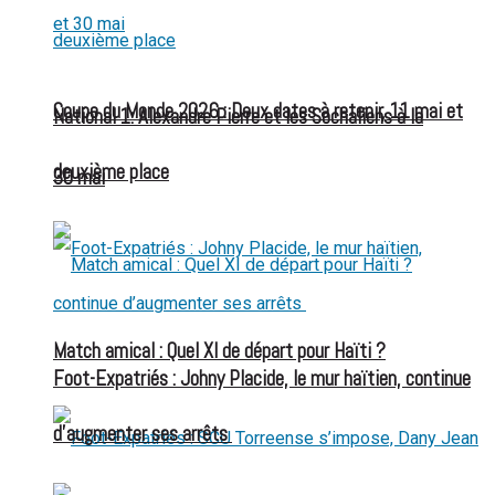
Coupe du Monde 2026 : Deux dates à retenir, 11 mai et
National 1: Alexandre Pierre et les Sochaliens à la
deuxième place
30 mai
Match amical : Quel XI de départ pour Haïti ?
Foot-Expatriés : Johny Placide, le mur haïtien, continue
d’augmenter ses arrêts