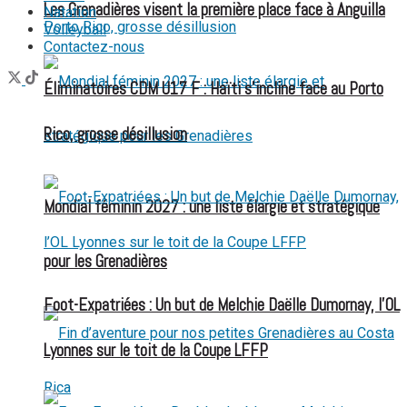
Les Grenadières visent la première place face à Anguilla
Natation
Volleyball
Contactez-nous
Éliminatoires CDM U17 F : Haïti s’incline face au Porto
Rico, grosse désillusion
Mondial féminin 2027 : une liste élargie et stratégique
pour les Grenadières
Foot-Expatriées : Un but de Melchie Daëlle Dumornay, l’OL
Lyonnes sur le toit de la Coupe LFFP