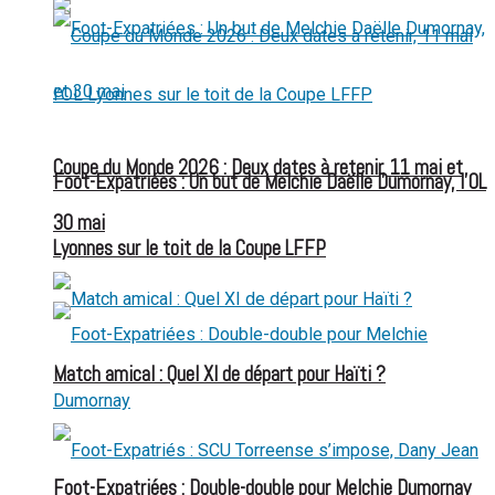
Coupe du Monde 2026 : Deux dates à retenir, 11 mai et
Foot-Expatriées : Un but de Melchie Daëlle Dumornay, l’OL
30 mai
Lyonnes sur le toit de la Coupe LFFP
Match amical : Quel XI de départ pour Haïti ?
Foot-Expatriées : Double-double pour Melchie Dumornay