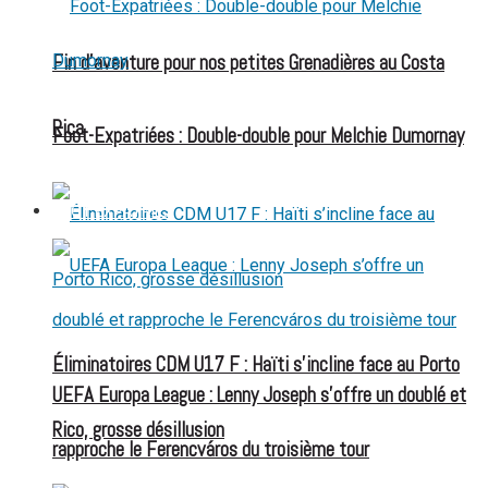
Fin d’aventure pour nos petites Grenadières au Costa
Rica
Foot-Expatriées : Double-double pour Melchie Dumornay
FOOT EXPATRIÉS
Éliminatoires CDM U17 F : Haïti s’incline face au Porto
UEFA Europa League : Lenny Joseph s’offre un doublé et
Rico, grosse désillusion
rapproche le Ferencváros du troisième tour