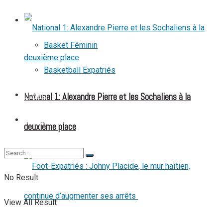
BASKETBALL
Basket Féminin
Basketball Expatriés
National 1: Alexandre Pierre et les Sochaliens à la
TENNIS
TENNIS DE TABLE
deuxième place
No Result
View All Result