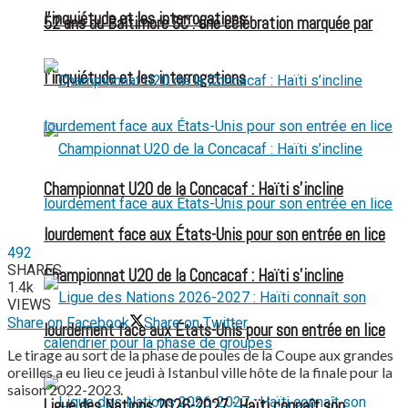
l’inquiétude et les interrogations
52 ans du Baltimore SC : une célébration marquée par
l’inquiétude et les interrogations
Championnat U20 de la Concacaf : Haïti s’incline
lourdement face aux États-Unis pour son entrée en lice
492
SHARES
Championnat U20 de la Concacaf : Haïti s’incline
1.4k
VIEWS
Share on Facebook
Share on Twitter
lourdement face aux États-Unis pour son entrée en lice
Le tirage au sort de la phase de poules de la Coupe aux grandes
oreilles a eu lieu ce jeudi à Istanbul ville hôte de la finale pour la
saison 2022-2023.
Ligue des Nations 2026-2027 : Haïti connaît son