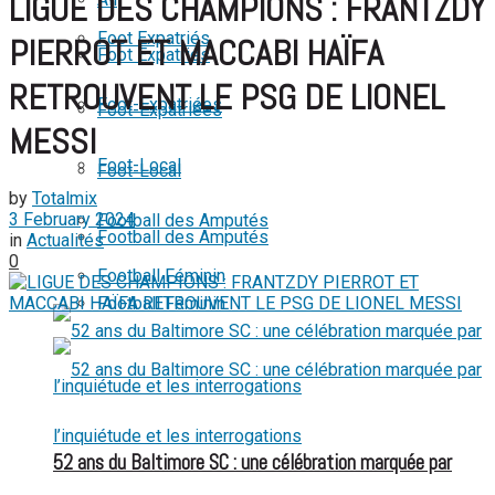
LIGUE DES CHAMPIONS : FRANTZDY
View All Result
Foot Expatriés
PIERROT ET MACCABI HAÏFA
Foot Expatriés
RETROUVENT LE PSG DE LIONEL
Foot-Expatriées
Foot-Expatriées
MESSI
Foot-Local
Foot-Local
by
Totalmix
3 February 2024
Football des Amputés
Football des Amputés
in
Actualités
0
Football Féminin
Football Féminin
52 ans du Baltimore SC : une célébration marquée par