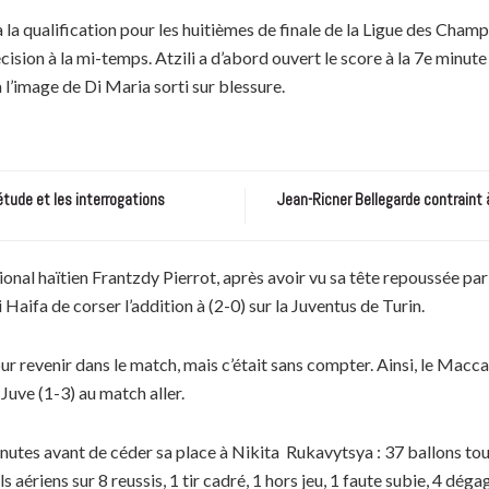
 la qualification pour les huitièmes de finale de la Ligue des Champ
décision à la mi-temps. Atzili a d’abord ouvert le score à la 7e mi
 l’image de Di Maria sorti sur blessure.
étude et les interrogations
Jean-Ricner Bellegarde contraint 
ional haïtien Frantzdy Pierrot, après avoir vu sa tête repoussée par 
aifa de corser l’addition à (2-0) sur la Juventus de Turin.
r revenir dans le match, mais c’était sans compter. Ainsi, le Macca
 Juve (1-3) au match aller.
inutes avant de céder sa place à Nikita Rukavytsya : 37 ballons tou
els aériens sur 8 reussis, 1 tir cadré, 1 hors jeu, 1 faute subie, 4 dég