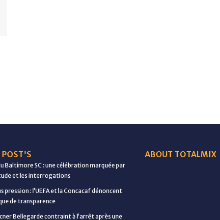
 POST'S
ABOUT TOTALMIX
du Baltimore SC : une célébration marquée par
étude et les interrogations
us pression : l’UEFA et la Concacaf dénoncent
ue de transparence
cner Bellegarde contraint à l’arrêt après une