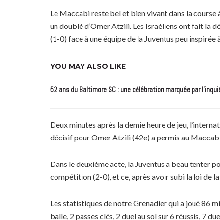
Le Maccabi reste bel et bien vivant dans la course à
un doublé d’Omer Atzili. Les Israéliens ont fait la 
(1-0) face à une équipe de la Juventus peu inspirée à
YOU MAY ALSO LIKE
52 ans du Baltimore SC : une célébration marquée par l’inqui
Deux minutes après la demie heure de jeu, l’internat
décisif pour Omer Atzili (42e) a permis au Maccabi H
Dans le deuxième acte, la Juventus a beau tenter pou
compétition (2-0), et ce, après avoir subi la loi de la
Les statistiques de notre Grenadier qui a joué 86 m
balle, 2 passes clés, 2 duel au sol sur 6 réussis, 7 du