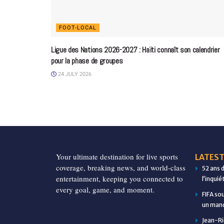
FOOT-LOCAL
Ligue des Nations 2026-2027 : Haïti connaît son calendrier
pour la phase de groupes
24 JULY 2026
Your ultimate destination for live sports
LATEST
coverage, breaking news, and world-class
52 ans 
entertainment, keeping you connected to
l’inqui
every goal, game, and moment.
FIFA so
un manq
Jean-Ri