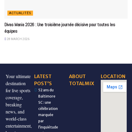
ACTUALITÉS
Divas Mania 2026 : Une troisième journée décisive pour toutes les
équipes
28 MARCH 2026
Your ultimate
LATEST
ABOUT
LOCATION
destination
POST'S
TOTALMIX
for live sports
52 ans du
Baltimore
coverage,
SC : une
breaking
célébration
news, and
marquée
world-class
par
entertainment,
l’inquiétude