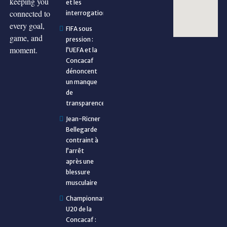
keeping you
et les
connected to
interrogations
every goal,
FIFA sous
game, and
pression :
moment.
l’UEFA et la
Concacaf
dénoncent
un manque
de
transparence
Jean-Ricner
Bellegarde
contraint à
l’arrêt
après une
blessure
musculaire
Championnat
U20 de la
Concacaf :