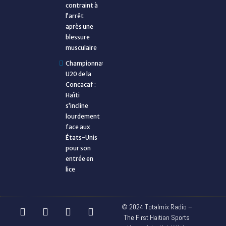
contraint à
l’arrêt
après une
blessure
musculaire
Championnat
U20 de la
Concacaf :
Haïti
s’incline
lourdement
face aux
États-Unis
pour son
entrée en
lice
© 2024 Totalmix Radio –
The First Haitian Sports