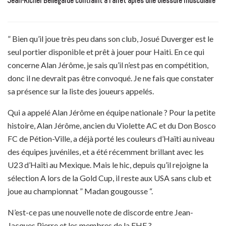
Jean-Ricner Bellegarde contraint à l’arrêt après une blessure musculaire
” Bien qu’il joue très peu dans son club, Josué Duverger est le
seul portier disponible et prêt à jouer pour Haiti. En ce qui
concerne Alan Jérôme, je sais qu’il n’est pas en compétition,
donc il ne devrait pas être convoqué. Je ne fais que constater
sa présence sur la liste des joueurs appelés.
Qui a appelé Alan Jérôme en équipe nationale ? Pour la petite
histoire, Alan Jérôme, ancien du Violette AC et du Don Bosco
FC de Pétion-Ville, a déjà porté les couleurs d’Haïti au niveau
des équipes juvéniles, et a été récemment brillant avec les
U23 d’Haïti au Mexique. Mais le hic, depuis qu’il rejoigne la
sélection A lors de la Gold Cup, il reste aux USA sans club et
joue au championnat ” Madan gougousse “.
N’est-ce pas une nouvelle note de discorde entre Jean-
Jacques Pierre et les membres de la FHF ?