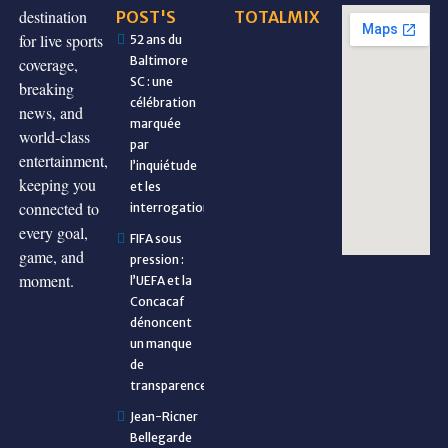
destination
POST'S
TOTALMIX
for live sports
52 ans du
Baltimore
coverage,
SC : une
breaking
célébration
news, and
marquée
world-class
par
entertainment,
l’inquiétude
keeping you
et les
connected to
interrogations
every goal,
FIFA sous
game, and
pression :
moment.
l’UEFA et la
Concacaf
dénoncent
un manque
de
transparence
Jean-Ricner
Bellegarde