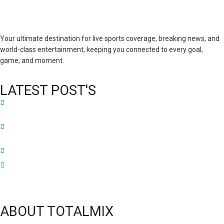
Your ultimate destination for live sports coverage, breaking news, and
world-class entertainment, keeping you connected to every goal,
game, and moment.
LATEST POST'S
52 ans du Baltimore SC : une célébration marquée par l’inquiétude et les
interrogations
FIFA sous pression : l’UEFA et la Concacaf dénoncent un manque de
transparence
Jean-Ricner Bellegarde contraint à l’arrêt après une blessure musculaire
Championnat U20 de la Concacaf : Haïti s’incline lourdement face aux États-
Unis pour son entrée en lice
ABOUT TOTALMIX