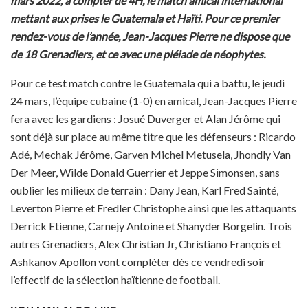
mars 2022, à compter de 4H, le match amical international
mettant aux prises le Guatemala et Haïti. Pour ce premier
rendez-vous de l’année, Jean-Jacques Pierre ne dispose que
de 18 Grenadiers, et ce avec une pléiade de néophytes.
Pour ce test match contre le Guatemala qui a battu, le jeudi
24 mars, l’équipe cubaine (1-0) en amical, Jean-Jacques Pierre
fera avec les gardiens : Josué Duverger et Alan Jérôme qui
sont déjà sur place au même titre que les défenseurs : Ricardo
Adé, Mechak Jérôme, Garven Michel Metusela, Jhondly Van
Der Meer, Wilde Donald Guerrier et Jeppe Simonsen, sans
oublier les milieux de terrain : Dany Jean, Karl Fred Sainté,
Leverton Pierre et Fredler Christophe ainsi que les attaquants
Derrick Etienne, Carnejy Antoine et Shanyder Borgelin. Trois
autres Grenadiers, Alex Christian Jr, Christiano François et
Ashkanov Apollon vont compléter dès ce vendredi soir
l’effectif de la sélection haïtienne de football.