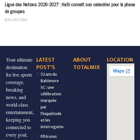
Ligue des Nations 2026-2027 : Haïti connaît son calendrier pour la phase
de groupes
24 JULY 2026
Your ultimate
LATEST
ABOUT
LOCATION
destination
POST'S
TOTALMIX
for live sports
52 ans du
Baltimore
coverage,
SC : une
breaking
célébration
news, and
marquée
world-class
par
entertainment,
l’inquiétude
keeping you
et les
connected to
interrogations
every goal,
FIFA sous