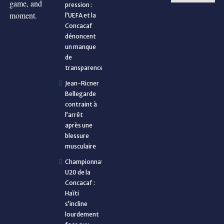
game, and
pression :
moment.
l’UEFA et la
Concacaf
dénoncent
un manque
de
transparence
Jean-Ricner
Bellegarde
contraint à
l’arrêt
après une
blessure
musculaire
Championnat
U20 de la
Concacaf :
Haïti
s’incline
lourdement