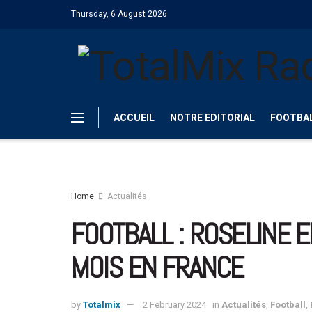
Thursday, 6 August 2026
ACCUEIL
NOTRE EDITORIAL
FOOTBA
Home
Actualités
FOOTBALL : ROSELINE 
MOIS EN FRANCE
by
Totalmix
2 February 2024
in
Actualités
,
Football
,