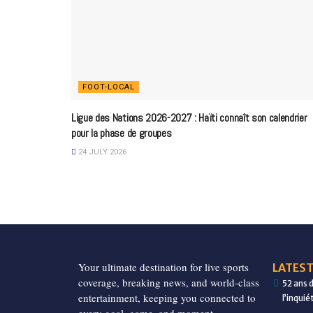
FOOT-LOCAL
Ligue des Nations 2026-2027 : Haïti connaît son calendrier
pour la phase de groupes
24 JULY 2026
Your ultimate destination for live sports
LATEST
coverage, breaking news, and world-class
52 ans 
entertainment, keeping you connected to
l’inqui
every goal, game, and moment.