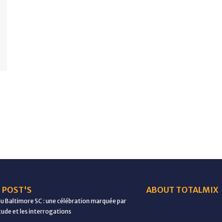
 POST'S
ABOUT TOTALMIX
du Baltimore SC : une célébration marquée par
étude et les interrogations