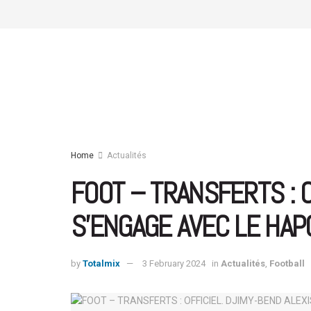
Home
Actualités
FOOT – TRANSFERTS : O
S’ENGAGE AVEC LE HAP
by
Totalmix
3 February 2024
in
Actualités
,
Football