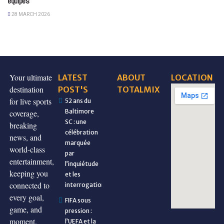
équipes
28 MARCH 2026
Your ultimate
LATEST
ABOUT
LOCATION
destination
POST'S
TOTALMIX
for live sports
52 ans du
Baltimore
coverage,
SC : une
breaking
célébration
news, and
marquée
world-class
par
entertainment,
l’inquiétude
keeping you
et les
connected to
interrogations
every goal,
FIFA sous
game, and
pression :
moment.
l’UEFA et la