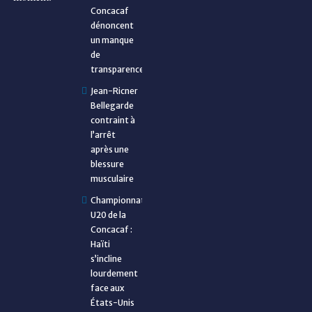
Concacaf
dénoncent
un manque
de
transparence
Jean-Ricner
Bellegarde
contraint à
l’arrêt
après une
blessure
musculaire
Championnat
U20 de la
Concacaf :
Haïti
s’incline
lourdement
face aux
États-Unis