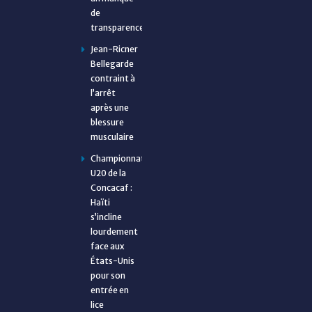
de
transparence
Jean-Ricner
Bellegarde
contraint à
l’arrêt
après une
blessure
musculaire
Championnat
U20 de la
Concacaf :
Haïti
s’incline
lourdement
face aux
États-Unis
pour son
entrée en
lice