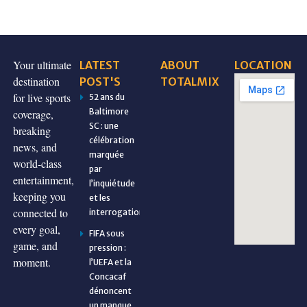
Your ultimate
LATEST
ABOUT
LOCATION
destination
POST'S
TOTALMIX
for live sports
52 ans du
Baltimore
coverage,
SC : une
breaking
célébration
news, and
marquée
world-class
par
entertainment,
l’inquiétude
keeping you
et les
connected to
interrogations
every goal,
FIFA sous
game, and
pression :
moment.
l’UEFA et la
Concacaf
dénoncent
un manque