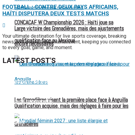
FOOTBALL : CONTRE DEUX PAYS AFRICAINS,
HAÏTI DISPUTERA DEUX TESTS MATCHS
CONCACAF W Championship 2026 : Haïti joue sa
Large victoire des Grenadières, mais des ajustements
Your ultimate destination for live sports coverage, breaking
qualification face au Mexique
news, and world-class entertainment, keeping you connected
encore nécessaires
to every goal, game, and moment.
LATEST POST'S
52 ans du Baltimore SC : une célébration marquée par
l’inquiétude et les interrogations
FIFA sous pression : l’UEFA et la Concacaf dénoncent un
Les Grenadières visent la première place face à Anguilla
manque de transparence
Qualification acquise, mais des réglages à faire pour les
Jean-Ricner Bellegarde contraint à l’arrêt après une blessure
musculaire
Grenadières
Championnat U20 de la Concacaf : Haïti s’incline lourdement