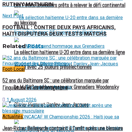
RUTHNY MATHURIN
Les Petits Grenadiers prêts à relever le défi continental
Next Post
au Mexique
FOOTBALL : CONTRE DEUX PAYS AFRICAINS,
HAÏTI DISPUTERA DEUX TESTS MATCHS
Related
Posts
La sélection haïtienne U-20 entre dans sa dernière ligne
droite avec 25 joueurs présélectionnés
Foot-Local
52 ans du Baltimore SC : une célébration marquée par
Le MJSAC rend hommage aux Grenadiers Woodensky
l’inquiétude et les interrogations
Football des Amputés
1 August 2026
FOOTBALL FÉMININ
Olivier Pierre et Danley Jean-Jacques
Actualités
Jean-Ricner Bellegarde contraint à l’arrêt après une blessure