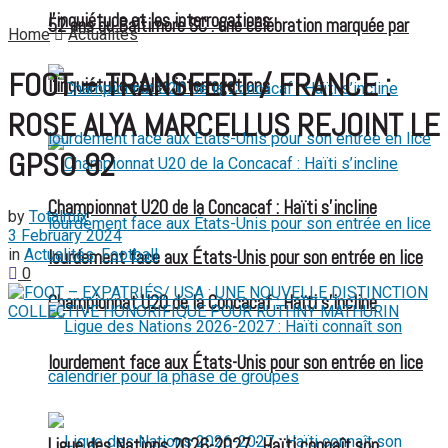
l’inquiétude et les interrogations
52 ans du Baltimore SC : une célébration marquée par
Home
Actualités
FOOT – TRANSFERT / FRANCE :
l’inquiétude et les interrogations
ROSE ALYA MARCELLUS REJOINT LE
GPSO 92
Championnat U20 de la Concacaf : Haïti s’incline
by
Totalmix
3 February 2024
in
Actualités
,
Football
lourdement face aux États-Unis pour son entrée en lice
0
Championnat U20 de la Concacaf : Haïti s’incline
lourdement face aux États-Unis pour son entrée en lice
Ligue des Nations 2026-2027 : Haïti connaît son