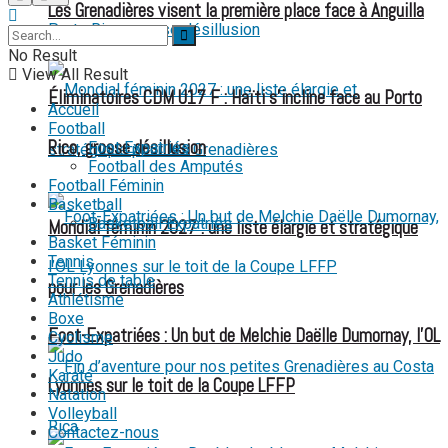
Les Grenadières visent la première place face à Anguilla
No Result
View All Result
Éliminatoires CDM U17 F : Haïti s’incline face au Porto
Accueil
Football
Rico, grosse désillusion
Foot Expatriés
Football des Amputés
Football Féminin
Basketball
Basketball Expatriés
Mondial féminin 2027 : une liste élargie et stratégique
Basket Féminin
Tennis
Tennis de table
pour les Grenadières
Athlétisme
Boxe
Foot-Expatriées : Un but de Melchie Daëlle Dumornay, l’OL
Cyclisme
Judo
Karaté
Lyonnes sur le toit de la Coupe LFFP
Natation
Volleyball
Contactez-nous