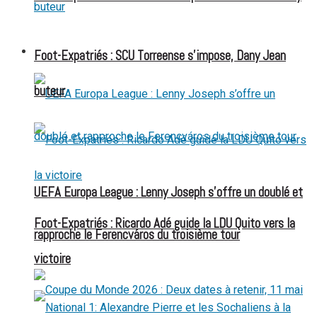
FOOT EXPATRIÉS
Foot-Expatriés : SCU Torreense s’impose, Dany Jean
buteur
UEFA Europa League : Lenny Joseph s’offre un doublé et
Foot-Expatriés : Ricardo Adé guide la LDU Quito vers la
rapproche le Ferencváros du troisième tour
victoire