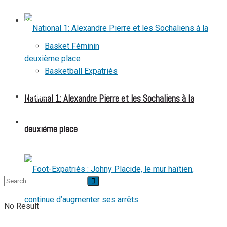
BASKETBALL
Basket Féminin
Basketball Expatriés
National 1: Alexandre Pierre et les Sochaliens à la
TENNIS
TENNIS DE TABLE
deuxième place
No Result