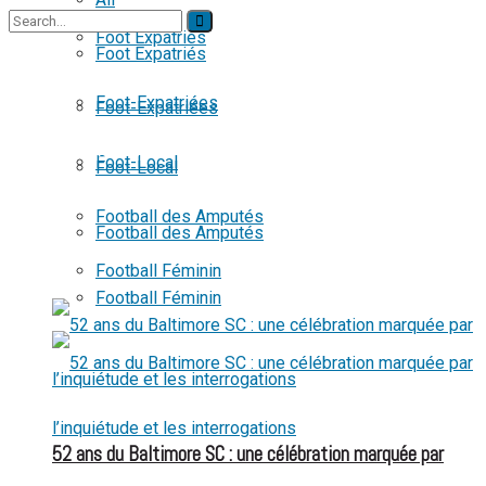
Foot Expatriés
Foot Expatriés
No Result
Foot-Expatriées
Foot-Expatriées
View All Result
Foot-Local
Foot-Local
Football des Amputés
Football des Amputés
Football Féminin
Football Féminin
52 ans du Baltimore SC : une célébration marquée par