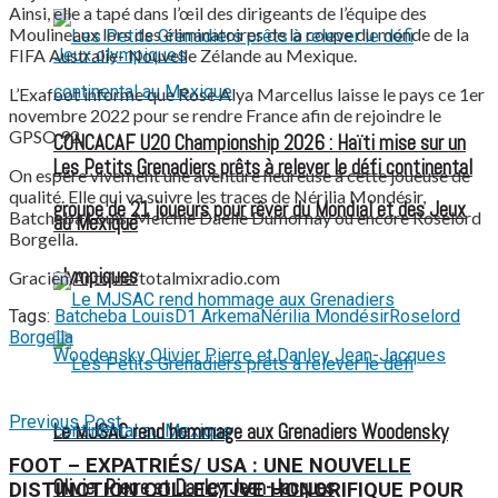
Ainsi, elle a tapé dans l’œil des dirigeants de l’équipe des
Moulineaux lors des éliminatoires de la coupe du monde de la
FIFA Australie- Nouvelle Zélande au Mexique.
L’Exafoot informe que Rose Alya Marcellus laisse le pays ce 1er
novembre 2022 pour se rendre France afin de rejoindre le
GPSO 92.
CONCACAF U20 Championship 2026 : Haïti mise sur un
Les Petits Grenadiers prêts à relever le défi continental
On espère vivement une aventure heureuse à cette joueuse de
qualité. Elle qui va suivre les traces de Nérilia Mondésir,
groupe de 21 joueurs pour rêver du Mondial et des Jeux
Batcheba Louis, Melchie Daelle Dumornay ou encore Roselord
au Mexique
Borgella.
olympiques
Gracien Antoine/totalmixradio.com
Tags:
Batcheba Louis
D1 Arkema
Nérilia Mondésir
Roselord
Borgella
Previous Post
Le MJSAC rend hommage aux Grenadiers Woodensky
FOOT – EXPATRIÉS/ USA : UNE NOUVELLE
Olivier Pierre et Danley Jean-Jacques
DISTINCTION COLLECTIVE HONORIFIQUE POUR