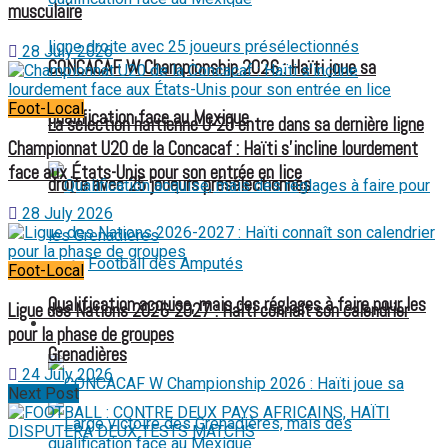
musculaire
28 July 2026
CONCACAF W Championship 2026 : Haïti joue sa
Foot-Local
qualification face au Mexique
La sélection haïtienne U-20 entre dans sa dernière ligne
Championnat U20 de la Concacaf : Haïti s’incline lourdement
face aux États-Unis pour son entrée en lice
droite avec 25 joueurs présélectionnés
28 July 2026
Football des Amputés
Foot-Local
Qualification acquise, mais des réglages à faire pour les
Ligue des Nations 2026-2027 : Haïti connaît son calendrier
FOOTBALL FÉMININ
pour la phase de groupes
Grenadières
24 July 2026
Next Post