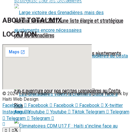
face aux États-Unis pour son entrée en lice
ABOUT TOTALMIX
Mondial féminin 2027 : une liste élargie et stratégique
LOCATION
pour les Grenadières
Large victoire des Grenadières, mais des ajustements
encore nécessaires
Fin d’aventure pour nos petites Grenadières au Costa
© 2024 Totalmix Radio – The First Haitian Sports Network by
Haiti Web Design.
Rica
Facebook
Facebook
Facebook
Facebook
X-twitter
Instagram
Youtube
Youtube
Tiktok
Telegram
Telegram
Telegram
Telegram