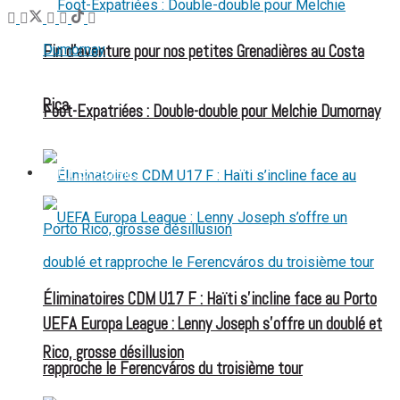
Fin d’aventure pour nos petites Grenadières au Costa
Rica
Foot-Expatriées : Double-double pour Melchie Dumornay
FOOT EXPATRIÉS
Éliminatoires CDM U17 F : Haïti s’incline face au Porto
UEFA Europa League : Lenny Joseph s’offre un doublé et
Rico, grosse désillusion
rapproche le Ferencváros du troisième tour