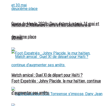
Coupe du Monde 2026 : Deux dates à retenir, 11 mai et
National 1: Alexandre Pierre et les Sochaliens à la
deuxième place
30 mai
Match amical : Quel XI de départ pour Haïti ?
Foot-Expatriés : Johny Placide, le mur haïtien, continue
d’augmenter ses arrêts