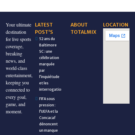
Your ultimate
LATEST
ABOUT
LOCATION
destination
POST'S
TOTALMIX
for live sports
52 ans du
Baltimore
coverage,
SC : une
breaking
célébration
news, and
marquée
world-class
par
entertainment,
l’inquiétude
keeping you
et les
connected to
interrogations
every goal,
FIFA sous
game, and
pression :
moment.
l’UEFA et la
Concacaf
dénoncent
un manque