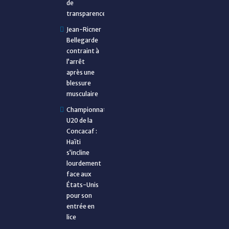
de
transparence
Jean-Ricner
Bellegarde
contraint à
l’arrêt
après une
blessure
musculaire
Championnat
U20 de la
Concacaf :
Haïti
s’incline
lourdement
face aux
États-Unis
pour son
entrée en
lice