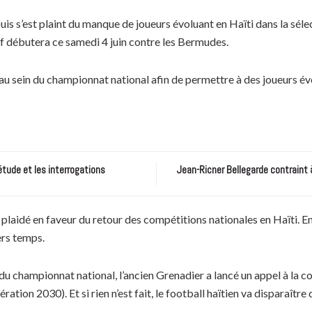
ouis s’est plaint du manque de joueurs évoluant en Haïti dans la séle
débutera ce samedi 4 juin contre les Bermudes.
au sein du championnat national afin de permettre à des joueurs évo
étude et les interrogations
Jean-Ricner Bellegarde contraint 
a plaidé en faveur du retour des compétitions nationales en Haïti. En 
ers temps.
u championnat national, l’ancien Grenadier a lancé un appel à la co
ation 2030). Et si rien n’est fait, le football haïtien va disparaître