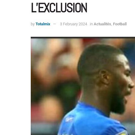
L’EXCLUSION
by
Totalmix
3 February 2024
in
Actualités
,
Football