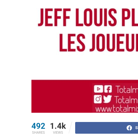
492
1.4k
S
SHARES
VIEWS