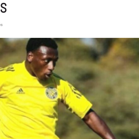
OS
és