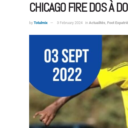
CHICAGO FIRE DOS À D
by
Totalmix
3 February 2024
in
Actualités
,
Foot Expatri