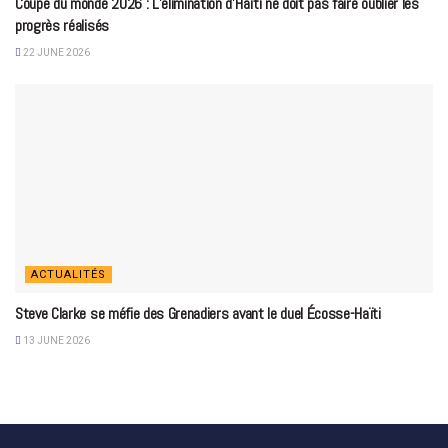
Coupe du monde 2026 : L’élimination d’Haïti ne doit pas faire oublier les
progrès réalisés
22 JUNE 2026
ACTUALITÉS
Steve Clarke se méfie des Grenadiers avant le duel Écosse-Haïti
13 JUNE 2026