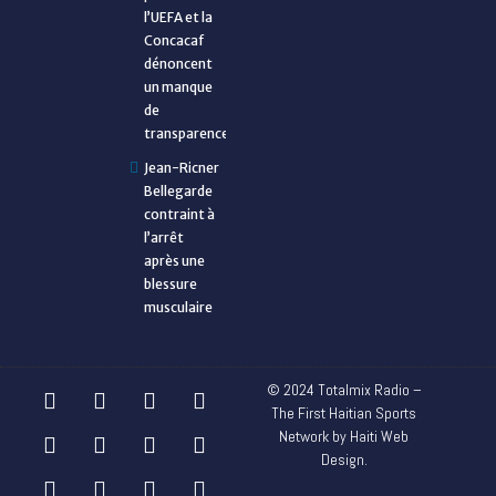
l’UEFA et la
Concacaf
dénoncent
un manque
de
transparence
Jean-Ricner
Bellegarde
contraint à
l’arrêt
après une
blessure
musculaire
© 2024 Totalmix Radio –
The First Haitian Sports
Network by Haiti Web
Design.