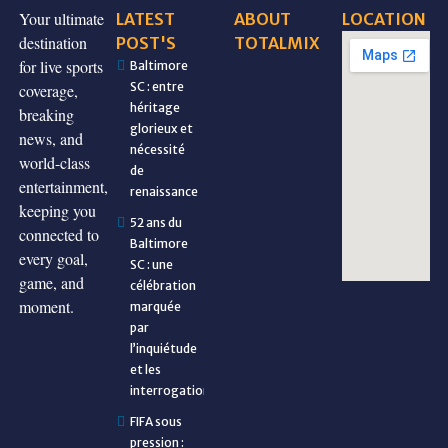
Your ultimate
LATEST
ABOUT
LOCATION
destination
POST'S
TOTALMIX
for live sports
Baltimore
SC : entre
coverage,
héritage
breaking
glorieux et
news, and
nécessité
world-class
de
entertainment,
renaissance
keeping you
52 ans du
connected to
Baltimore
every goal,
SC : une
game, and
célébration
moment.
marquée
par
l’inquiétude
et les
interrogations
FIFA sous
pression :