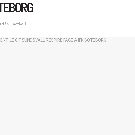
OTEBORG
triés
,
Football