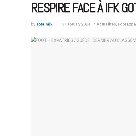
RESPIRE FACE À IFK G
by
Totalmix
3 February 2024
in
Actualités
,
Foot Expa