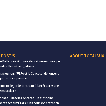
 POST'S
ABOUT TOTALMIX
du Baltimore SC : une célébration marquée par
étude et les interrogations
us pression : l’UEFA et la Concacaf dénoncent
ue de transparence
cner Bellegarde contraint à l’arrêt après une
e musculaire
nnat U20 de la Concacaf : Haïti s’incline
ent face aux États-Unis pour son entrée en