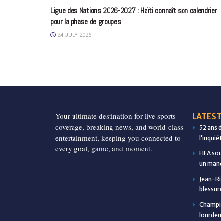
Ligue des Nations 2026-2027 : Haïti connaît son calendrier
pour la phase de groupes
24 JULY 2026
Your ultimate destination for live sports
LATEST
coverage, breaking news, and world-class
52 ans 
entertainment, keeping you connected to
l’inqui
every goal, game, and moment.
FIFA so
un manq
Jean-Ri
blessur
Champio
lourdem