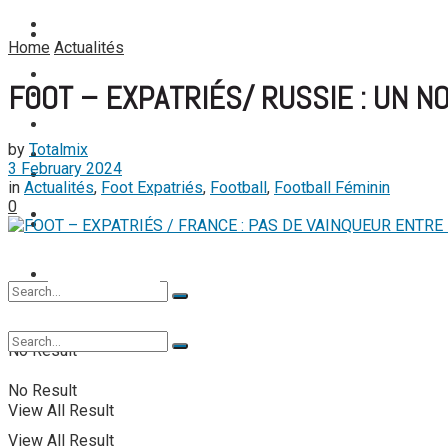
No Result
FOOTBALL
FOOT EXPATRIÉS
Home
Actualités
View All Result
FOOTBALL FÉMININ
FOOT – EXPATRIÉS/ RUSSIE : UN N
BASKETBALL
FOOT EXPATRIÉS
by
Totalmix
TENNIS
3 February 2024
BASKETBALL
in
Actualités
,
Foot Expatriés
,
Football
,
Football Féminin
0
TENNIS DE TABLE
TENNIS
TENNIS DE TABLE
No Result
No Result
View All Result
View All Result