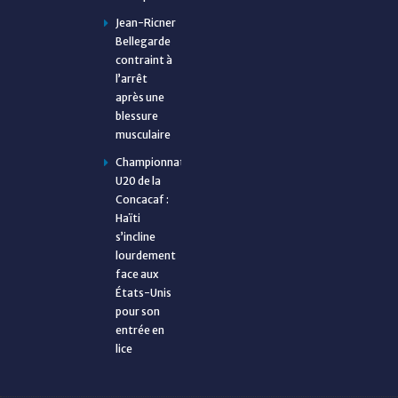
Jean-Ricner
Bellegarde
contraint à
l’arrêt
après une
blessure
musculaire
Championnat
U20 de la
Concacaf :
Haïti
s’incline
lourdement
face aux
États-Unis
pour son
entrée en
lice