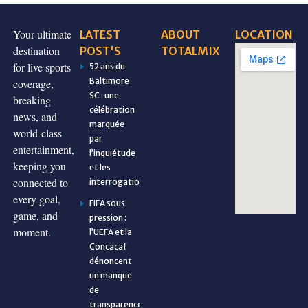
Your ultimate
LATEST
ABOUT
LOCATION
destination
POST'S
TOTALMIX
for live sports
52 ans du
Baltimore
coverage,
SC : une
breaking
célébration
news, and
marquée
world-class
par
entertainment,
l’inquiétude
keeping you
et les
connected to
interrogations
every goal,
FIFA sous
game, and
pression :
moment.
l’UEFA et la
Concacaf
dénoncent
un manque
de
transparence