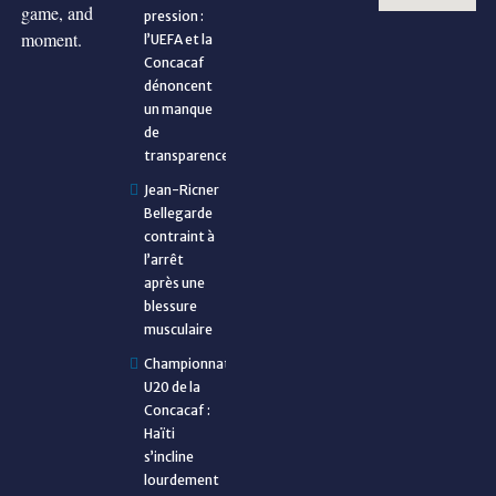
game, and
pression :
moment.
l’UEFA et la
Concacaf
dénoncent
un manque
de
transparence
Jean-Ricner
Bellegarde
contraint à
l’arrêt
après une
blessure
musculaire
Championnat
U20 de la
Concacaf :
Haïti
s’incline
lourdement