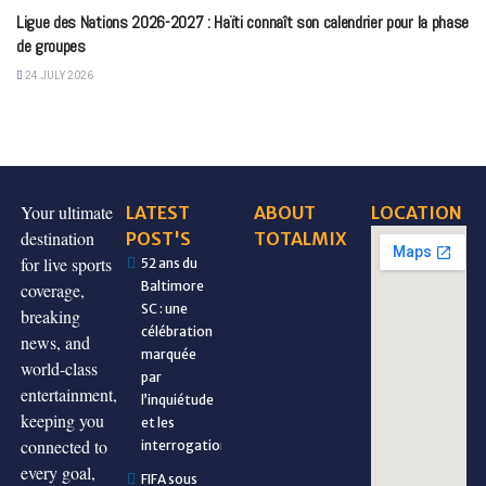
Ligue des Nations 2026-2027 : Haïti connaît son calendrier pour la phase
de groupes
24 JULY 2026
Your ultimate
LATEST
ABOUT
LOCATION
destination
POST'S
TOTALMIX
for live sports
52 ans du
Baltimore
coverage,
SC : une
breaking
célébration
news, and
marquée
world-class
par
entertainment,
l’inquiétude
keeping you
et les
connected to
interrogations
every goal,
FIFA sous