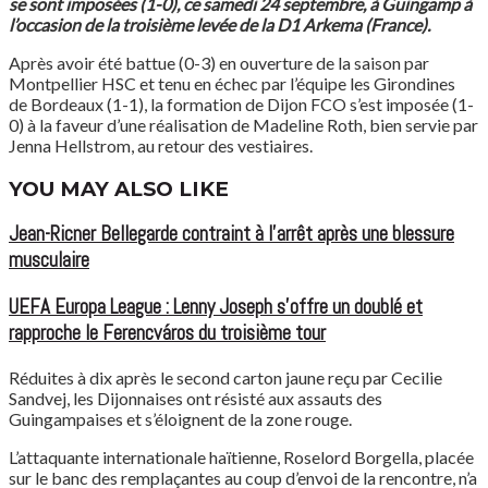
se sont imposées (1-0), ce samedi 24 septembre, à Guingamp à
l’occasion de la troisième levée de la D1 Arkema (France).
Après avoir été battue (0-3) en ouverture de la saison par
Montpellier HSC et tenu en échec par l’équipe les Girondines
de Bordeaux (1-1), la formation de Dijon FCO s’est imposée (1-
0)
à la faveur d’une réalisation de Madeline Roth, bien servie par
Jenna Hellstrom, au retour des vestiaires.
YOU MAY ALSO LIKE
Jean-Ricner Bellegarde contraint à l’arrêt après une blessure
musculaire
UEFA Europa League : Lenny Joseph s’offre un doublé et
rapproche le Ferencváros du troisième tour
Réduites à dix après le second carton jaune reçu par Cecilie
Sandvej, les Dijonnaises ont résisté aux assauts des
Guingampaises et s’éloignent de la zone rouge.
L’attaquante internationale haïtienne, Roselord Borgella, placée
sur le banc des remplaçantes au coup d’envoi de la rencontre, n’a