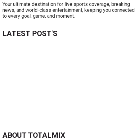
Your ultimate destination for live sports coverage, breaking
news, and world-class entertainment, keeping you connected
to every goal, game, and moment.
LATEST POST'S
52 ans du Baltimore SC : une célébration marquée par
l’inquiétude et les interrogations
FIFA sous pression : l’UEFA et la Concacaf dénoncent un
manque de transparence
Jean-Ricner Bellegarde contraint à l’arrêt après une blessure
musculaire
Championnat U20 de la Concacaf : Haïti s’incline lourdement
face aux États-Unis pour son entrée en lice
ABOUT TOTALMIX