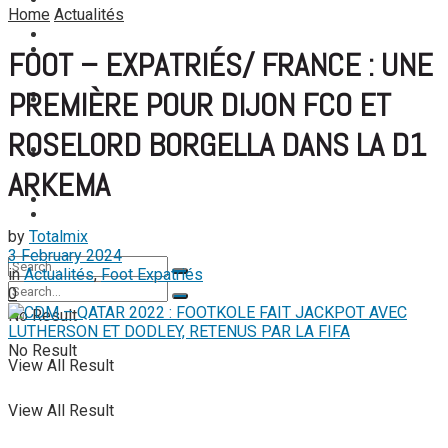
FOOTBALL FÉMININ
Home
Actualités
View All Result
FOOT EXPATRIÉS
FOOT EXPATRIÉS
FOOT – EXPATRIÉS/ FRANCE : UNE
PREMIÈRE POUR DIJON FCO ET
BASKETBALL
BASKETBALL
ROSELORD BORGELLA DANS LA D1
TENNIS
TENNIS
ARKEMA
TENNIS DE TABLE
TENNIS DE TABLE
by
Totalmix
3 February 2024
in
Actualités
,
Foot Expatriés
0
No Result
No Result
View All Result
View All Result