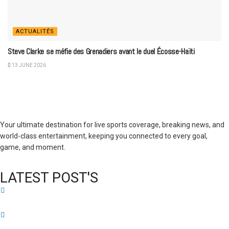
ACTUALITÉS
Steve Clarke se méfie des Grenadiers avant le duel Écosse-Haïti
13 JUNE 2026
Your ultimate destination for live sports coverage, breaking news, and
world-class entertainment, keeping you connected to every goal,
game, and moment.
LATEST POST'S
52 ans du Baltimore SC : une célébration marquée par l’inquiétude et les
interrogations
FIFA sous pression : l’UEFA et la Concacaf dénoncent un manque de
transparence