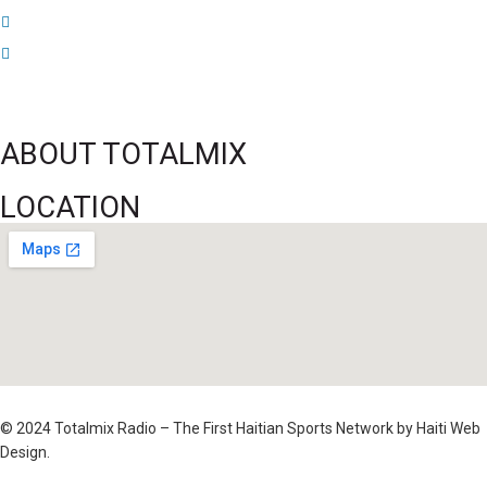
Jean-Ricner Bellegarde contraint à l’arrêt après une blessure musculaire
Championnat U20 de la Concacaf : Haïti s’incline lourdement face aux États-
Unis pour son entrée en lice
ABOUT TOTALMIX
LOCATION
© 2024 Totalmix Radio – The First Haitian Sports Network by Haiti Web
Design.