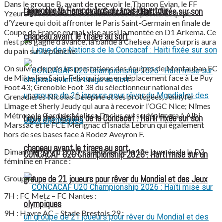
Dans le groupe B, avant de recevoir le Thonon Evian, le FF
rapproche le Ferencváros du troisième tour
Ligue des Nations de la Concacaf : Haïti fixée sur son
Yzeure AA est 3e au classement avec 31 points. L’équipe
d’Yzeure qui doit affronter le Paris Saint-Germain en finale de
Coupe de France en mai, vise aussi la montée en D1 Arkema. Ce
chapeau avant le tirage au sort
n’est pas gagné d’avance, la bande à Chelsea Ariane Surpris aura
du pain sur la planche.
On suivra de près les prestations des équipes de Montauban FC
de Mikerline Saint-Felix qui joue en déplacement face à Le Puy
Foot 43; Grenoble Foot 38 du sélectionneur national des
Grenadières Nicolas Delépine et ses protégées, Jennyfer
Limage et Sherly Jeudy qui aura à recevoir l’OGC Nice; Nîmes
Métropole Gard de Melissa Dacius qui se déplacera à Albi
Ligue des Nations de la Concacaf : Haïti fixée sur son
Marssac et le FCE Mérignac d’Isnada Lebrun qui également
hors de ses bases face à Rodez Aveyron F.
chapeau avant le tirage au sort
Dimanche 3 avril 2020, calendrier de la 18e journée de la D2
CONCACAF U20 Championship 2026 : Haïti mise sur un
féminine en France :
Groupe A
groupe de 21 joueurs pour rêver du Mondial et des Jeux
7H : FC Metz – FC Nantes :
olympiques
9H : Havre AC – Stade Brestois 29 :