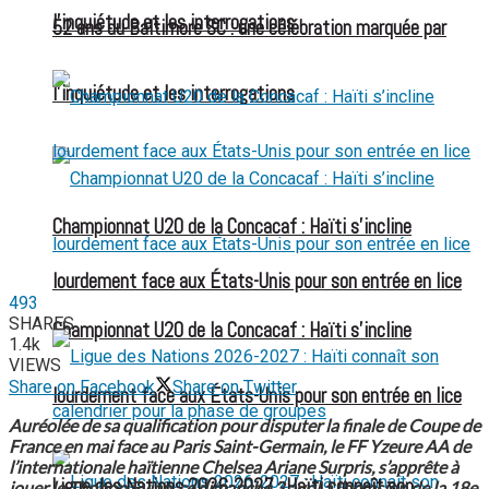
l’inquiétude et les interrogations
52 ans du Baltimore SC : une célébration marquée par
l’inquiétude et les interrogations
Championnat U20 de la Concacaf : Haïti s’incline
lourdement face aux États-Unis pour son entrée en lice
493
SHARES
Championnat U20 de la Concacaf : Haïti s’incline
1.4k
VIEWS
Share on Facebook
Share on Twitter
lourdement face aux États-Unis pour son entrée en lice
Auréolée de sa qualification pour disputer la finale de Coupe de
France en mai face au Paris Saint-Germain, le FF Yzeure AA de
l’internationale haïtienne Chelsea Ariane Surpris, s’apprête à
Ligue des Nations 2026-2027 : Haïti connaît son
jouer le Thonon Evian, ce dimanche 3 avril à l’occasion de la 18e