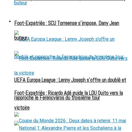
FOOT EXPATRIÉS
Foot-Expatriés : SCU Torreense s’impose, Dany Jean
buteur
UEFA Europa League : Lenny Joseph s’offre un doublé et
Foot-Expatriés : Ricardo Adé guide la LDU Quito vers la
rapproche le Ferencváros du troisième tour
victoire