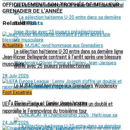
OFFICIELLEMENT SON TROPHÉE DE MEILLEUR
Les Petits Grenadiers prêts à relever le défi continental
GRENADIER DE L’ANNÉE
au Mexique
Related
Posts
Actualités
La sélection haïtienne U-20 entre dans sa dernière ligne
Jean-Ricner Bellegarde contraint à l’arrêt après une blessure
musculaire
droite avec 25 joueurs présélectionnés
28 July 2026
Le MJSAC rend hommage aux Grenadiers Woodensky
Football des Amputés
Foot Expatriés
FOOTBALL FÉMININ
Olivier Pierre et Danley Jean-Jacques
UEFA Europa League : Lenny Joseph s’offre un doublé et
rapproche le Ferencváros du troisième tour
24 July 2026