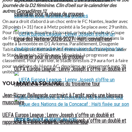
journée de la D2 féminine. Clin d’oeil sur le calendrier des
autres Grenadières !!!
calendrier pour la phase de groupes
On aura droit d’abord à un choc entre le FC Nantes, leader avec
28 points (+31) face à Metz pointé à la 5e place avec 29 unités.
Pour l’occasion, Roseline Eloissaint, privée de finale de Coupe
de France par Yzeure, va essayer d’épauler son équipe dans la
Ligue des Nations 2026-2027 : Haïti connaît son
quête à la montée en D1 Arkema. Parallèlement, Dougenie
Tabita Joseph et Bethina Petit-Frère vont tout faire pour aider
le Stade Brestois 29 (7e avec 19 points), à progresser au
calendrier pour la phase de groupes
classement. Pour y arriver, le Stade Brestois 29 aura fort à faire
pour se défaire du Havre AC, deuxième au classement avec 38
UEFA Europa League : Lenny Joseph s’offre un doublé et
unités.
YOU MAY ALSO LIKE
rapproche le Ferencváros du troisième tour
Jean-Ricner Bellegarde contraint à l’arrêt après une blessure
musculaire
UEFA Europa League : Lenny Joseph s’offre un doublé et
UEFA Europa League : Lenny Joseph s’offre un doublé et
rapproche le Ferencváros du troisième tour