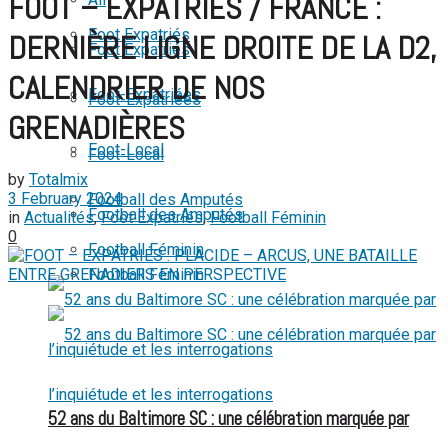
FOOT – EXPATRIÉS / FRANCE :
View All Result
Foot Expatriés
DERNIÈRE LIGNE DROITE DE LA D2,
Foot Expatriés
CALENDRIER DE NOS
Foot-Expatriées
Foot-Expatriées
GRENADIÈRES
Foot-Local
Foot-Local
by
Totalmix
3 February 2024
Football des Amputés
Football des Amputés
in
Actualités
,
Foot Expatriés
,
Football Féminin
0
Football Féminin
Football Féminin
52 ans du Baltimore SC : une célébration marquée par