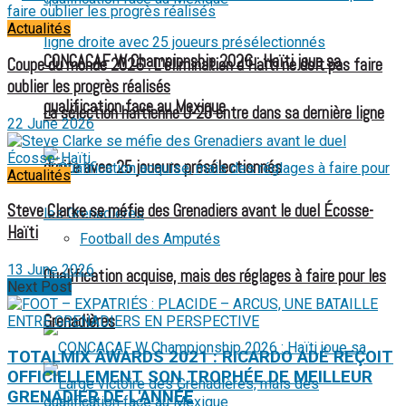
Actualités
CONCACAF W Championship 2026 : Haïti joue sa
Coupe du monde 2026 : L’élimination d’Haïti ne doit pas faire
oublier les progrès réalisés
qualification face au Mexique
La sélection haïtienne U-20 entre dans sa dernière ligne
22 June 2026
droite avec 25 joueurs présélectionnés
Actualités
Steve Clarke se méfie des Grenadiers avant le duel Écosse-
Haïti
Football des Amputés
13 June 2026
Qualification acquise, mais des réglages à faire pour les
Next Post
FOOTBALL FÉMININ
Grenadières
TOTALMIX AWARDS 2021 : RICARDO ADÉ REÇOIT
OFFICIELLEMENT SON TROPHÉE DE MEILLEUR
GRENADIER DE L'ANNÉE