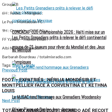
Groupe B
6H : Rodez – Mérignac :
Le Puy – Montauban FC :
9H : Grenoble – OGC Nice :
CONCACAF U20 Championship 2026 : Haïti mise sur un
Les Petits Grenadiers prêts à relever le défi continental
FF Yzeure – Thonon Evian :
groupe de 21 joueurs pour rêver du Mondial et des Jeux
Albi Marssac – Nîmes :
au Mexique
Barbarah Bourdeau / totalmixradio.com
olympiques
Tags:
Sherly Jeudy
Previous Post
FOOT – EXPATRIÉS : NÉRILIA MONDÉSIR ET
MONTPELLIER FACE À CORVENTINA ET KETHNA
LOUIS
Le MJSAC rend hommage aux Grenadiers Woodensky
Next Post
Olivier Pierre et Danley Jean-Jacques
TOTALMIX AWARDS 2021 : RICARDO ADÉ REÇOIT