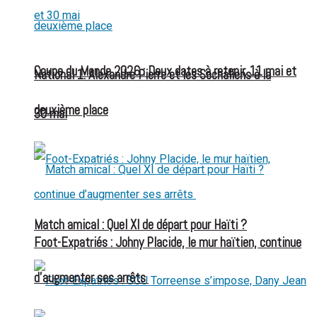
Coupe du Monde 2026 : Deux dates à retenir, 11 mai et
National 1: Alexandre Pierre et les Sochaliens à la
deuxième place
30 mai
Match amical : Quel XI de départ pour Haïti ?
Foot-Expatriés : Johny Placide, le mur haïtien, continue
d’augmenter ses arrêts