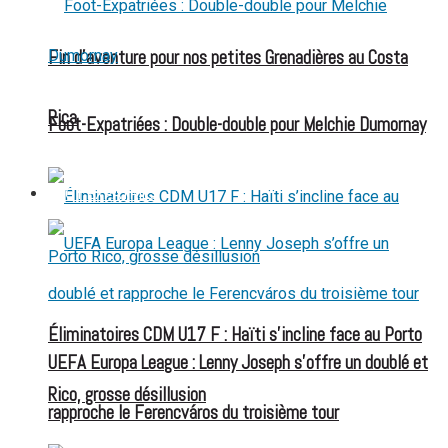
Fin d’aventure pour nos petites Grenadières au Costa
Rica
Foot-Expatriées : Double-double pour Melchie Dumornay
FOOT EXPATRIÉS
Éliminatoires CDM U17 F : Haïti s’incline face au Porto
UEFA Europa League : Lenny Joseph s’offre un doublé et
Rico, grosse désillusion
rapproche le Ferencváros du troisième tour