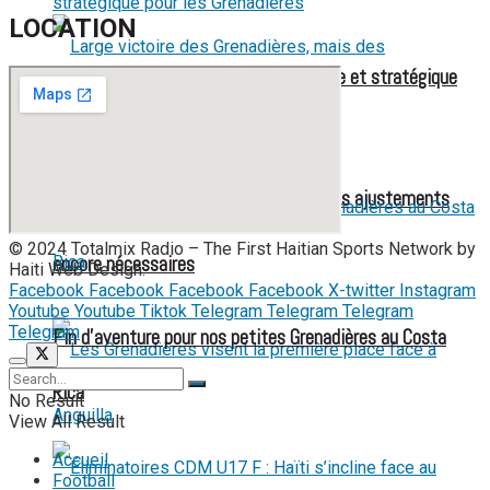
LOCATION
Mondial féminin 2027 : une liste élargie et stratégique
pour les Grenadières
Large victoire des Grenadières, mais des ajustements
© 2024 Totalmix Radio – The First Haitian Sports Network by
encore nécessaires
Haiti Web Design.
Facebook
Facebook
Facebook
Facebook
X-twitter
Instagram
Youtube
Youtube
Tiktok
Telegram
Telegram
Telegram
Telegram
Fin d’aventure pour nos petites Grenadières au Costa
Rica
No Result
View All Result
Accueil
Football