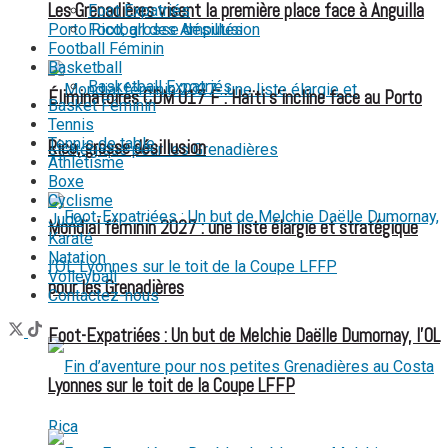
Les Grenadières visent la première place face à Anguilla
Foot Expatriés
Football des Amputés
Football Féminin
Basketball
Basketball Expatriés
Éliminatoires CDM U17 F : Haïti s’incline face au Porto
Basket Féminin
Tennis
Tennis de table
Rico, grosse désillusion
Athlétisme
Boxe
Cyclisme
Judo
Mondial féminin 2027 : une liste élargie et stratégique
Karaté
Natation
Volleyball
pour les Grenadières
Contactez-nous
Foot-Expatriées : Un but de Melchie Daëlle Dumornay, l’OL
Lyonnes sur le toit de la Coupe LFFP