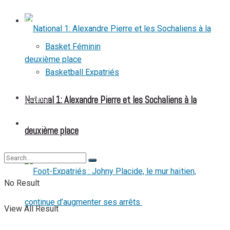
BASKETBALL
Basket Féminin
Basketball Expatriés
National 1: Alexandre Pierre et les Sochaliens à la
TENNIS
TENNIS DE TABLE
deuxième place
No Result
View All Result