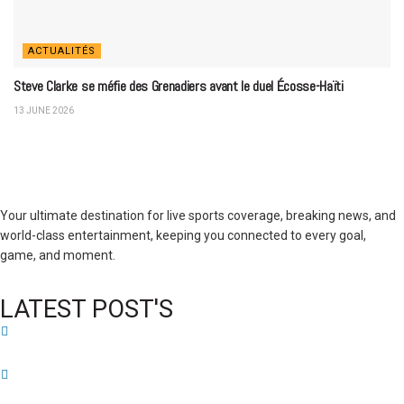
ACTUALITÉS
Steve Clarke se méfie des Grenadiers avant le duel Écosse-Haïti
13 JUNE 2026
Your ultimate destination for live sports coverage, breaking news, and
world-class entertainment, keeping you connected to every goal,
game, and moment.
LATEST POST'S
52 ans du Baltimore SC : une célébration marquée par l’inquiétude et les
interrogations
FIFA sous pression : l’UEFA et la Concacaf dénoncent un manque de
transparence