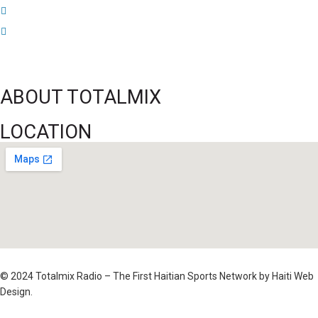
Jean-Ricner Bellegarde contraint à l’arrêt après une blessure musculaire
Championnat U20 de la Concacaf : Haïti s’incline lourdement face aux États-
Unis pour son entrée en lice
ABOUT TOTALMIX
LOCATION
© 2024 Totalmix Radio – The First Haitian Sports Network by Haiti Web
Design.